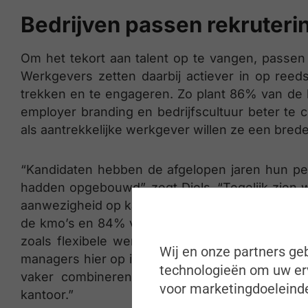
Bedrijven passen rekruteri
Om het tekort aan talent op te vangen, passen 
Werkgevers zetten daarbij actiever in op ree
trekken en te engageren. Zo plant 86% van de
employer branding en bedrijfscultuur beter te c
als aantrekkelijke werkgever willen ze een bre
“Kandidaten hebben de afgelopen jaren hun perso
hadden opgebouwd”, zegt Diels. “Tegelijk zien
aanwezigheid op kantoor, wat een duidelijk span
de kmo’s en 84% van de middelgrote bedrijven b
zoals flexibele werkuren of hybride werken. O
Wij en onze partners geb
managers hier op in. Dat toont aan dat werkgever
technologieën om uw erv
vaker combineren met duidelijkere verwach
voor marketingdoeleinde
kantoor.”