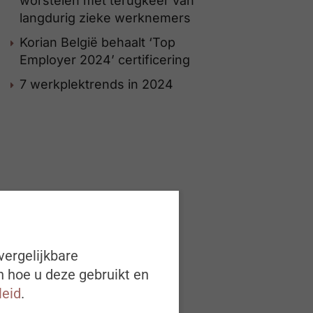
worstelen met terugkeer van
langdurig zieke werknemers
Korian België behaalt ‘Top
Employer 2024’ certificering
7 werkplektrends in 2024
vergelijkbare
n hoe u deze gebruikt en
leid
.