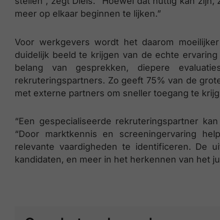
stellen”, zegt Diels. “Hoewel dat nuttig kan zijn,
meer op elkaar beginnen te lijken.”
Voor werkgevers wordt het daarom moeilijke
duidelijk beeld te krijgen van de echte ervaring
belang van gesprekken, diepere evaluatie
rekruteringspartners. Zo geeft 75% van de grot
met externe partners om sneller toegang te krijge
“Een gespecialiseerde rekruteringspartner kan 
“Door marktkennis en screeningervaring hel
relevante vaardigheden te identificeren. De u
kandidaten, en meer in het herkennen van het jui