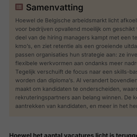
Samenvatting
Hoewel de Belgische arbeidsmarkt licht afkoelt
voor bedrijven opvallend moeilijk om geschikt
deel van de hiring managers kampt met een tek
kmo’s, en ziet retentie als een groeiende uitd
passen organisaties hun strategie aan: ze inv
flexibele werkvormen aan ondanks meer nadru
Tegelijk verschuift de focus naar een skills-b
worden dan diploma’s. AI verandert bovendien h
maakt om kandidaten te onderscheiden, waard
rekruteringspartners aan belang winnen. De ke
aantrekken van kandidaten, en meer in het her
Hoewel het aantal vacatures licht is terug