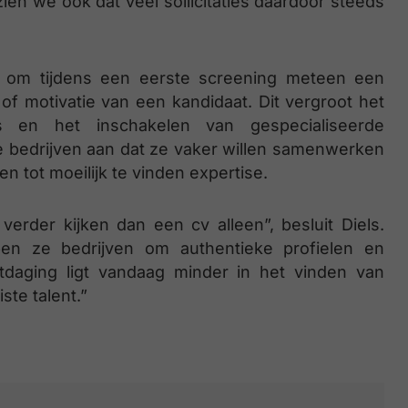
 zien we ook dat veel sollicitaties daardoor steeds
r om tijdens een eerste screening meteen een
 of motivatie van een kandidaat. Dit vergroot het
s en het inschakelen van gespecialiseerde
e bedrijven aan dat ze vaker willen samenwerken
n tot moeilijk te vinden expertise.
verder kijken dan een cv alleen”, besluit Diels.
pen ze bedrijven om authentieke profielen en
itdaging ligt vandaag minder in het vinden van
ste talent.”