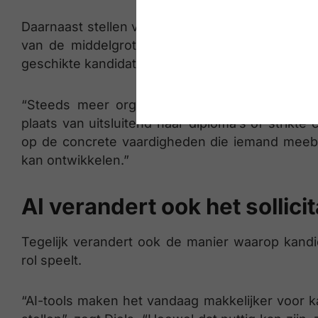
Daarnaast stellen veel werkgevers hun verwac
van de middelgrote bedrijven dat ze bepaalde 
geschikte kandidaten niet te verliezen.
“Steeds meer organisaties evolueren richting 
plaats van uitsluitend naar diploma’s of strikte
op de concrete vaardigheden die iemand meeb
kan ontwikkelen.”
AI verandert ook het sollici
Tegelijk verandert ook de manier waarop kandid
rol speelt.
“AI-tools maken het vandaag makkelijker voor k