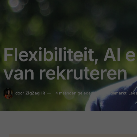
Flexibiliteit, AI
van rekruteren
door
ZigZagHR
4 maanden geleden
in
Arbeidsmarkt
Lees