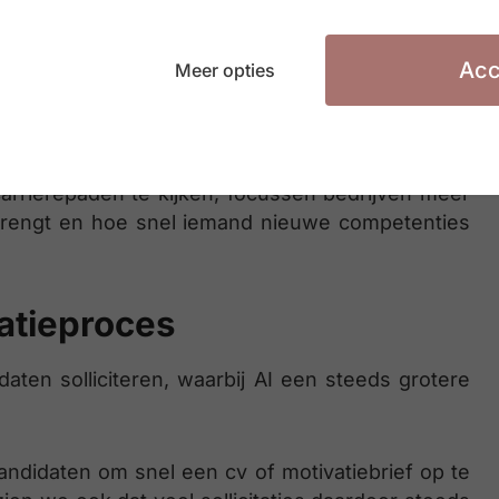
htingen bij. Zo zeggen 84% van de kmo’s en 82%
Acc
Meer opties
functievereisten minder strikt interpreteren om
een meer skills-based aanpak”, zegt Diels. “In
 carrièrepaden te kijken, focussen bedrijven meer
rengt en hoe snel iemand nieuwe competenties
tatieproces
aten solliciteren, waarbij AI een steeds grotere
andidaten om snel een cv of motivatiebrief op te