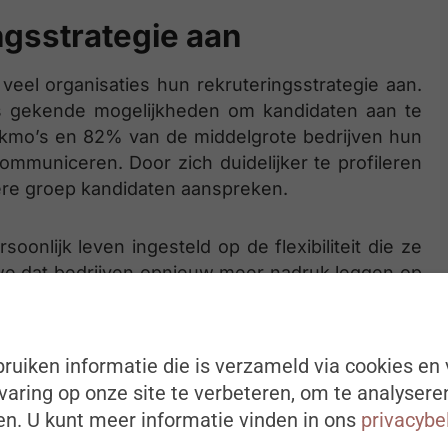
ngsstrategie aan
veel organisaties hun rekruteringsstrategie aan.
ds gekende mogelijkheden om kandidaten aan te
 kmo’s en 82% van de middelgrote bedrijven hun
ommuniceren. Door zich duidelijker te profileren
dere groep kandidaten aanspreken.
onlijk leven ingesteld op de flexibiliteit die ze
 we dat bedrijven opnieuw meer nadruk leggen op
ningsveld creëert tussen beide partijen. 85% van
lijft daarom dit soort werkregelingen aanbieden,
ok bij grote organisaties zet 69% van de hiring
ruiken informatie die is verzameld via cookies en 
s flexibiliteit blijven aanbieden, maar die steeds
aring op onze site te verbeteren, om te analysere
tingen rond aanwezigheid en samenwerking op
n. U kunt meer informatie vinden in ons
privacybe