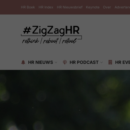
HR Boek
HR Index
HR Nieuwsbrief
Keynote
Over
Adverter
HR NIEUWS
HR PODCAST
HR EV