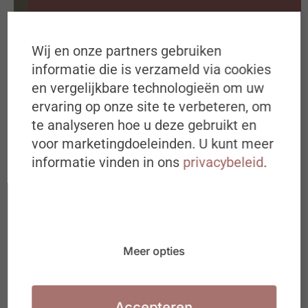
Wij en onze partners gebruiken
informatie die is verzameld via cookies
en vergelijkbare technologieën om uw
MIS GEEN AFLEVERING
ervaring op onze site te verbeteren, om
te analyseren hoe u deze gebruikt en
voor marketingdoeleinden. U kunt meer
informatie vinden in ons
privacybeleid
.
Schrijf je in op de
#ZigZagHR-Nieuwsbrief
Iedere dinsdagochtend om 8u00 in
jouw mailbox
Meer opties
Ideeën, inspiratie, best & next
practices over (de toekomst van) HR
Waarmee jij aan de slag kan in jouw
Accepteren