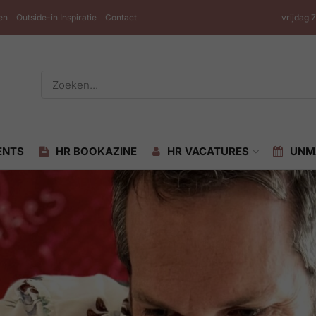
en
Outside-in Inspiratie
Contact
vrijdag 
ENTS
HR BOOKAZINE
HR VACATURES
UNM