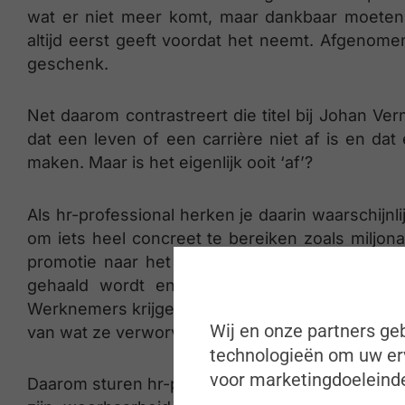
wat er niet meer komt, maar dankbaar moeten
altijd eerst geeft voordat het neemt. Afgenomen
geschenk.
Net daarom contrastreert die titel bij Johan Ve
dat een leven of een carrière niet af is en dat 
maken. Maar is het eigenlijk ooit ‘af’?
Als hr-professional herken je daarin waarschijnl
om iets heel concreet te bereiken zoals miljona
promotie naar het directieniveau maken. Die p
gehaald wordt en maakt ook niet altijd zom
Werknemers krijgen dan vaak een nieuw doel in
Wij en onze partners geb
van wat ze verworven hebben (zoals een demoti
technologieën om uw erv
voor marketingdoeleinde
Daarom sturen hr-professionals liever naar de 