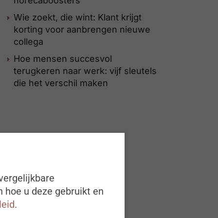
horecaboosters
Wie zoekt, die wint: Klant krijgt
korting voor aanbrengen nieuwe
collega
Hoe mensen succesvol
terugkeren naar werk: vijf sleutels
die het verschil maken
vergelijkbare
n hoe u deze gebruikt en
leid
.