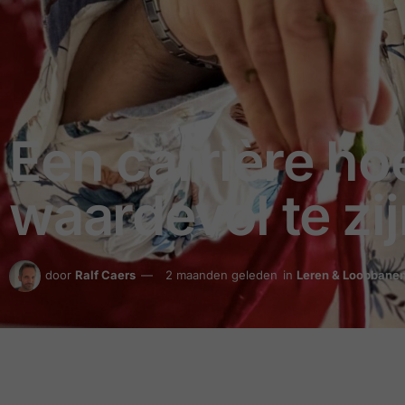
Een carrière hoe
waardevol te zi
door
Ralf Caers
2 maanden geleden
in
Leren & Loopbane