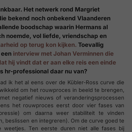
ankbaar. Het netwerk rond Margriet
die bekend noch onbekend Vlaanderen
vallende boodschap waarin Hermans al
ch noemde, vol liefde, vriendschap en
rheid op terug kon kijken.
Toevallig
d een
interview met Johan Verminnen die
t hij vindt dat er aan elke reis een einde
als hr-professional daar nu van?
d ik het al eens over de Kübler-Ross curve die
twikkeld om het rouwproces in beeld te brengen,
met negatief nieuws of veranderingsprocessen
dens het rouwproces eerst door vier fases van
pressie) om daarna weer stabiliteit te vinden
n, beslissen en integreren). Om de curve goed te
e weetjes. Ten eerste duren niet alle fases bij