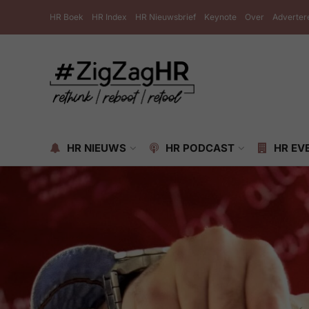
HR Boek
HR Index
HR Nieuwsbrief
Keynote
Over
Adverter
HR NIEUWS
HR PODCAST
HR EV