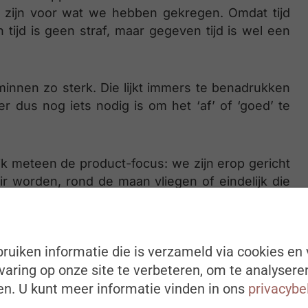
 zijn voor wat we hebben gekregen. Omdat tijd
 tijd is geen straf, maar gegeven tijd is wel een
rminnen zo sterk. Die lijkt immers te benadrukken
er dus nog iets nodig is om het ‘af’ of ‘goed’ te
ijk meteen de product-focus: we zijn erop gericht
ir worden, rond de maan vliegen of eindelijk die
roduct-focus maakt ongelukkig als het doel niet
aar gelukkig als het doel wél gehaald wordt.
 beeld, of worstelen met het proberen behouden
ruiken informatie die is verzameld via cookies en 
e vermijden).
aring op onze site te verbeteren, om te analysere
n. U kunt meer informatie vinden in ons
privacybe
proces-focus. Het kan immers erg mentaal gezond