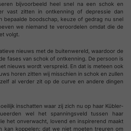
seren bijvoorbeeld heel snel na een schok en
r vast zitten in ontkenning of depressie dan
en bepaalde boodschap, keuze of gedrag nu snel
 hoeven we niemand te veroordelen omdat die de
t volgt.
atieve nieuws met de buitenwereld, waardoor de
de fases van schok of ontkenning. De persoon is
het nieuws wordt verspreid. En dat is meteen ook
euws horen zitten wij misschien in schok en zullen
zelf al verder zit op de curve en andere dingen
eilijk inschatten waar zij zich nu op haar Kübler-
ueerden wel het spanningsveld tussen haar
ie het onverwacht, lovend en inspirerend maakt
n kan koppelen: dat we niet moeten treuren om