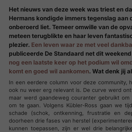
Het nieuws van deze week was triest en d
Hermans kondigde immers tegenslag aan 
onberoerd liet. Temeer omwille van de op
meteen terugblikte en haar leven fantastis
plezier.
Een leven waar ze met veel dankbaa
publiceerde De Standaard net dit weeken
nog een laatste keer op het podium wil omda
komt en goed wil aankomen
. Wat denk jij 
In een eerdere column voor deze community, ha
ook nu weer erg relevant is. De curve werd on
maar werd gaandeweg couranter gebruikt om 
om te gaan. Volgens Kübler-Ross gaan we tij
schade (schok, ontkenning, frustratie en de
doorheen drie fases van herstel (experimentere
kunnen toepassen, zijn er wel drie belangrijk