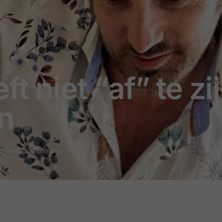
ft niet “af” te z
jn
n
Leestijd: 4 minuten