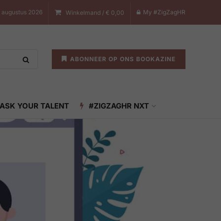
7 augustus 2026
My #ZigZagHR
Winkelmand /
€
0,00
ABONNEER OP ONS BOOKAZINE
ASK YOUR TALENT
#ZIGZAGHR NXT