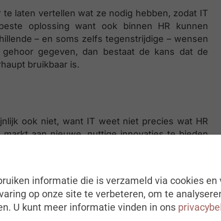
 te laten vertellen wat ze nodig hebben, zodat IT
e beste oplossing want ook binnen HR kunnen
hillende – en soms zelfs tegenstrijdige – wensen
s gehoor gegeven, dan bestaat de kans dat de
rhaupt bruikbaar is.
lijk ook niet, want IT weet niet precies wat HR
e markt aan nieuwe, nuttige innovaties te bieden
 doen. De truc is om de middenweg te vinden en
ren spreken van dezelfde taal. Een goede tip is
spreekpunt hebben.
ruiken informatie die is verzameld via cookies en 
aring op onze site te verbeteren, om te analysere
ragen naar wat functioneel nodig is en wat men
n. U kunt meer informatie vinden in ons
privacybe
t bij het HR-aanspreekpunt de informatie die IT