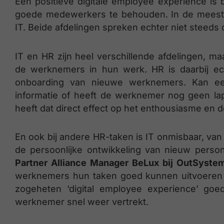
Een positieve digitale employee experience is 
goede medewerkers te behouden. In de meeste 
IT. Beide afdelingen spreken echter niet steeds d
IT en HR zijn heel verschillende afdelingen, m
de werknemers in hun werk. HR is daarbij echt
onboarding van nieuwe werknemers. Kan een
informatie of heeft de werknemer nog geen lap
heeft dat direct effect op het enthousiasme en de
En ook bij andere HR-taken is IT onmisbaar, va
de persoonlijke ontwikkeling van nieuw person
Partner Alliance Manager BeLux bij OutSyste
werknemers hun taken goed kunnen uitvoeren 
zogeheten ‘digital employee experience’ go
werknemer snel weer vertrekt.