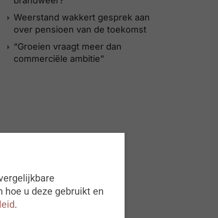
brandweer?
Weerstand wakkert gesprek aan
over pensioen van de toekomst
“Groeien vraagt meer dan
commerciële ambitie”
vergelijkbare
n hoe u deze gebruikt en
leid
.