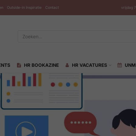
en
Outside-in Inspiratie
Contact
vrijdag 
ENTS
HR BOOKAZINE
HR VACATURES
UNM