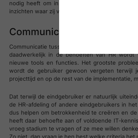
nodig heeft om in de aanwezige behoeften te 
inzichten waar zij verder mee aan de slag kunne
Communicatie zorgt voor be
Communicatie tussen de beide afdelingen is dus
daadwerkelijk in de behoeften van HR wordt 
nieuwe tools en functies. Het grootste proble
wordt de gebruiker gewoon vergeten terwijl j
projecttijd en op de rest van de implementatie, m
Dat terwijl de eindgebruiker er natuurlijk uitei
de HR-afdeling of andere eindgebruikers in he
dus helpen om betrokkenheid te creëren en de 
heeft daar behoefte aan of voldoende IT-kenni
vroeg stadium te vragen of ze mee willen denken o
Zo niet, dan vraag je hen best welke criteria het 