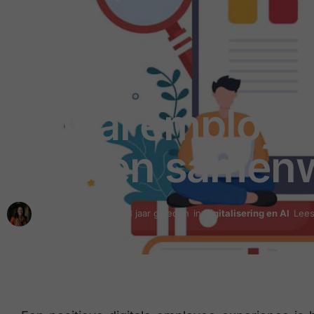
Digital employe
moeten samen
door
ZigZagHR
3 jaar geleden
in
Digitalisering en AI
Lees