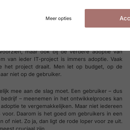
voorzien en vertaalt dat voor IT naar taken en
n.
Acc
Meer opties
tere adoptie
 van enorm belang. Niet alleen om te zorgen dat
voorzien, maar ook bij de verdere adoptie van
em van ieder IT-project is immers adoptie. Vaak
e het project draait. Men let op budget, op de
aar niet op de gebruiker.
ndelijk mee aan de slag moet. Een gebruiker – dus
t bedrijf – meenemen in het ontwikkelproces kan
adoptie te vergemakkelijken. Maar niet iedereen
s voor. Daarom is het goed om gebruikers in een
f niet. Zo ja, dan ligt de rode loper voor ze uit.
meest cruciaal zijn.