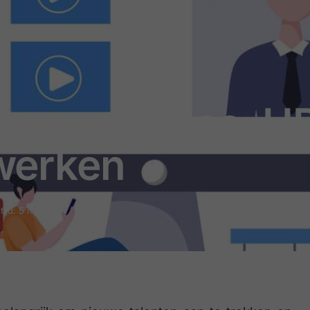
e experience: HR
werken
tijd: 5 minuten