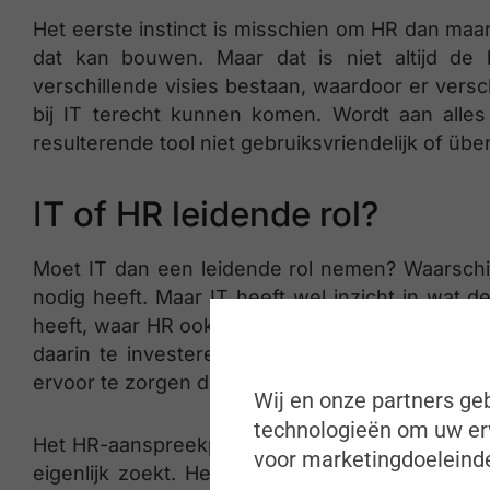
Het eerste instinct is misschien om HR dan maar
dat kan bouwen. Maar dat is niet altijd d
verschillende visies bestaan, waardoor er versc
bij IT terecht kunnen komen. Wordt aan alle
resulterende tool niet gebruiksvriendelijk of übe
IT of HR leidende rol?
Moet IT dan een leidende rol nemen? Waarschijn
nodig heeft. Maar IT heeft wel inzicht in wat d
heeft, waar HR ook weer zijn voordeel mee kan
daarin te investeren. En dat begint met het le
ervoor te zorgen dat beide afdelingen één aan
Wij en onze partners geb
technologieën om uw erv
Het HR-aanspreekpunt kan binnen de afdeling v
voor marketingdoeleinde
eigenlijk zoekt. Het IT-aanspreekpunt verzamel