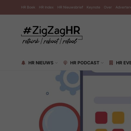
HR Boek
HR Index
HR Nieuwsbrief
Keynote
Over
Adverter
HR NIEUWS
HR PODCAST
HR EV