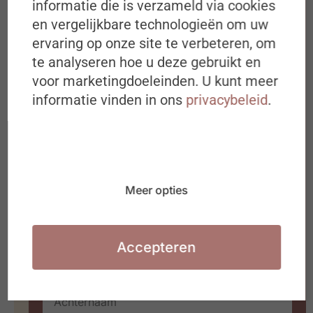
informatie die is verzameld via cookies
en vergelijkbare technologieën om uw
BEKIJK PODCAST
ervaring op onze site te verbeteren, om
te analyseren hoe u deze gebruikt en
Schrijf je in op de
30 juni 2026
voor marketingdoeleinden. U kunt meer
#ZigZagHR-Nieuwsbrief
informatie vinden in ons
privacybeleid
.
Iedere dinsdagochtend om 8u00 in
jouw mailbox
Ideeën, inspiratie, best & next
practices over (de toekomst van) HR
Meer opties
Waarmee jij aan de slag kan in jouw
organisatie of HR team
Accepteren