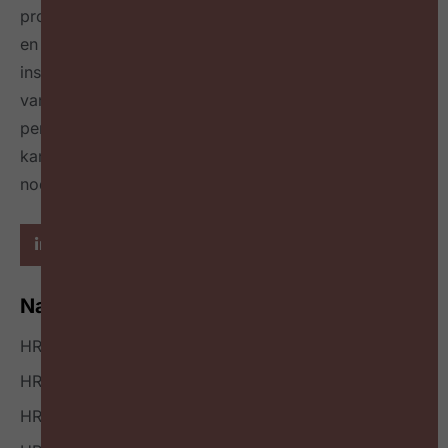
professionals in België, connecteert HR professionals
en leidinggevenden op maandelijkse events,
inspireert over de toekomst van HR door het delen
van best & next practices online
én in een tijdschrift
per kwartaal
en geeft richting hoe HR zichzelf heruit
kan vinden en welke mindset en skillset daarvoor
nodig zijn.
Navigatie
HR Nieuws
HR Podcast
HR Events