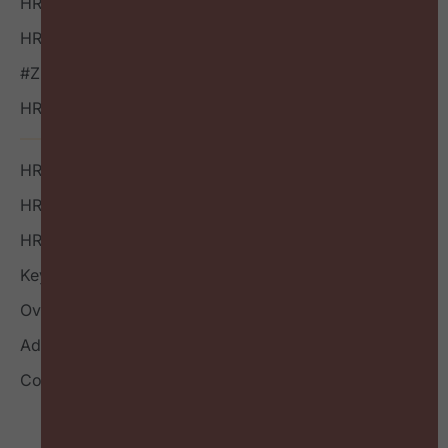
HR Bookazine
HR Vacatures
#ZigZagHR NXT
HR Outside-in Inspiratie
HR Boek
HR Index
HR Nieuwsbrief
Keynote
Over
Adverteren
Contact