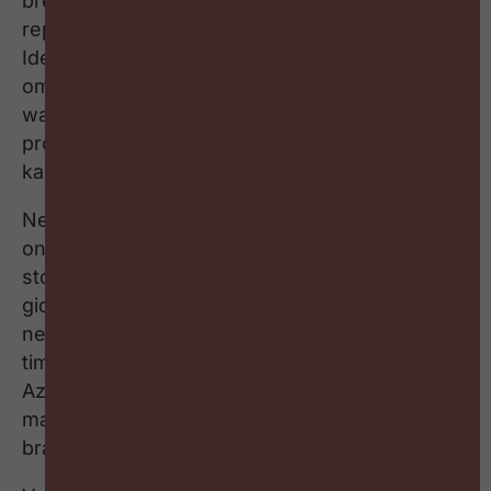
bredere publiek vooral bekend als vliegende
reporter destijds van het VIER-programma ‘De
Ideale Wereld’. Op 55-jarige leeftijd besloot Luc
om ondernemer te worden. Hoe dat loopt en
wat hij de bedrijfswereld en HR professionals
probeert te verkopen, ontdek je in deze
kakelverse aflevering van Brainpickings.
Net geen 50 minuten inspiratie over (altijd)
ondernemen en (te veel) twijfelen; over spijt en
stoefen; over De Ideale wereld, de Blauwe
gids, Jo Lernout en Hans Bourlon; over risico’s
nemen en (te) snel groeien; over geluk en
timing; over geld, wijn en mayonaise; over
Aziaten, televisiemagazines en gaten in de
markt; over humor, verbinden en employer
branding; over interne & externe communicatie