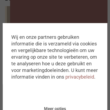
Wij en onze partners gebruiken
informatie die is verzameld via cookies
en vergelijkbare technologieën om uw
ervaring op onze site te verbeteren, om
te analyseren hoe u deze gebruikt en
Schrijf je in op de
voor marketingdoeleinden. U kunt meer
#ZigZagHR-Nieuwsbrief
informatie vinden in ons
privacybeleid
.
De blinde vlek in welzijnsbeleid
Iedere dinsdagochtend om 8u00 in
jouw mailbox
BEKIJK PODCAST
Ideeën, inspiratie, best & next
practices over (de toekomst van) HR
30 juni 2026
Meer opties