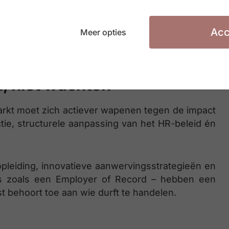
0 werkenden. Tegen 2040 stijgt dit naar 37, en
 actieven en niet-actieven dreigt structureel te
Acc
Meer opties
troom van ervaren krachten, zonder voldoende
, niet wachten
markt moet zich actiever wapenen tegen de impact
ctie, structurele aanpassing van het HR-beleid én
opleiding, innovatieve aanwervingsstrategieën en
ers zoals een Employer of Record – hebben een
t behoort toe aan wie durft te handelen.