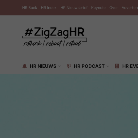
HR Boek
HR Index
HR Nieuwsbrief
Keynote
Over
Adverter
HR NIEUWS
HR PODCAST
HR EV