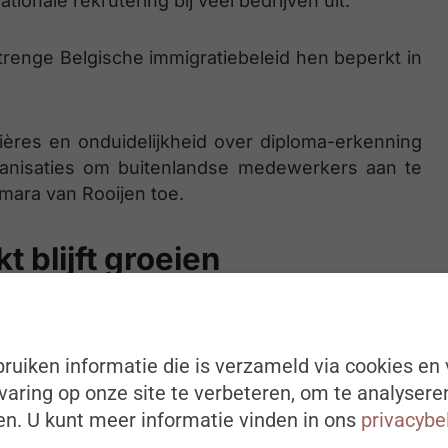
ationale rekrutering bij veel bedrijven uit.
renge Belgische immigratiebeleid hen beperkt in
rières en onduidelijkheid over diploma-erkenning
ganisaties om buitenlandse medewerkers aan te
mara van Rooijen toe.
 blijft groeien
 vacatures, stijgt het aantal werkzoekenden. De
tch tussen aanbod en vraag. Werkgevers zoeken
len, maar de beschikbare werkzoekenden hebben
ruiken informatie die is verzameld via cookies en 
aring op onze site te verbeteren, om te analysere
n. U kunt meer informatie vinden in ons
privacybe
yboomers de arbeidsmarkt. In 2024 stonden er 28