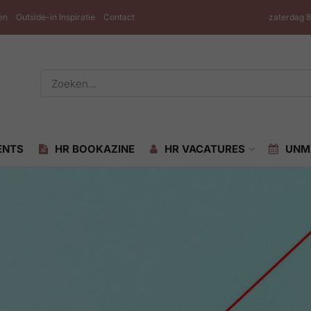
en
Outside-in Inspiratie
Contact
zaterdag 
ENTS
HR BOOKAZINE
HR VACATURES
UNM