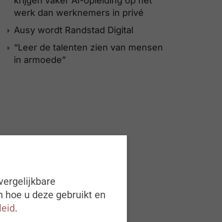
krijgen vaker AI-opleiding op het
werk dan werknemers in privé
Ausy wordt Randstad Digital
“Leer de talenten zien van mensen
in armoede”
vergelijkbare
n hoe u deze gebruikt en
leid
.