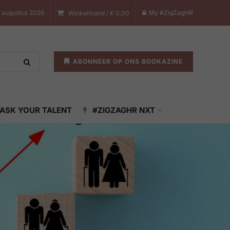
8 augustus 2026
My #ZigZagHR
Winkelmand /
€
0,00
ABONNEER OP ONS BOOKAZINE
ASK YOUR TALENT
#ZIGZAGHR NXT