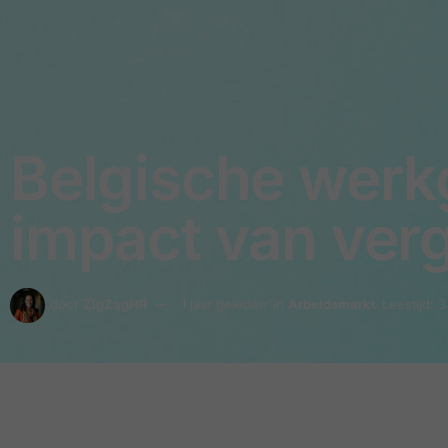
Belgische werk
impact van verg
door
ZigZagHR
1 jaar geleden
in
Arbeidsmarkt
Leestijd: 