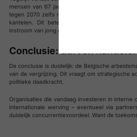
mensen van 67 jaar of ouder tegenover elke 10
tegen 2070 zelfs naar 43. De verhouding tussen
kantelen. Dit betekent een structurele uits
instroom van jong gekwalificeerd personeel.
Conclusie: durven handelen
De conclusie is duidelijk: de Belgische arbeids
van de vergrijzing. Dit vraagt om strategische a
politieke daadkracht.
Organisaties die vandaag investeren in interne 
internationale werving – eventueel via partn
duidelijk concurrentievoordeel. Want de toekoms