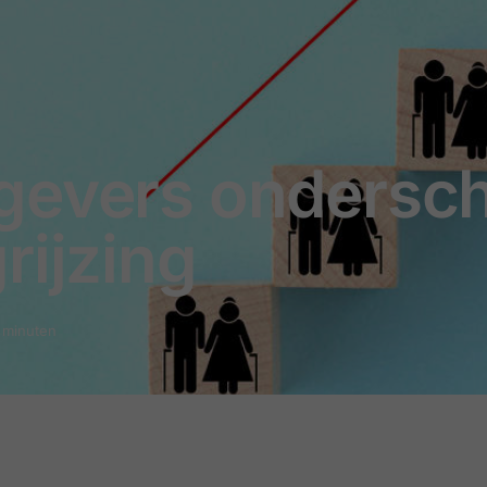
gevers ondersch
rijzing
3 minuten