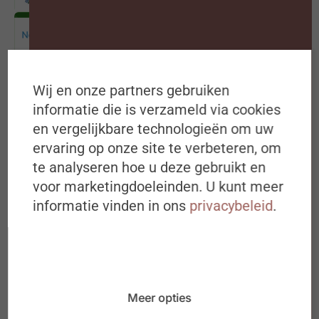
Wij en onze partners gebruiken
informatie die is verzameld via cookies
en vergelijkbare technologieën om uw
ervaring op onze site te verbeteren, om
te analyseren hoe u deze gebruikt en
voor marketingdoeleinden. U kunt meer
Schrijf je in op de
informatie vinden in ons
privacybeleid
.
#ZigZagHR-Nieuwsbrief
Iedere dinsdagochtend om 8u00 in
jouw mailbox
Schrijf je in op de wekelijkse
Ideeën, inspiratie, best & next
Meer opties
HR-nieuwsbrief
practices over (de toekomst van) HR