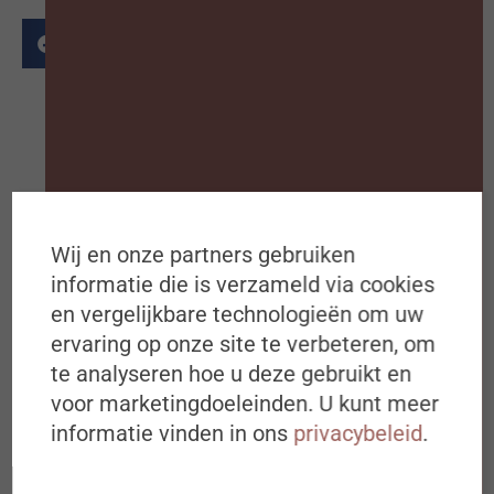
Wij en onze partners gebruiken
informatie die is verzameld via cookies
en vergelijkbare technologieën om uw
ervaring op onze site te verbeteren, om
te analyseren hoe u deze gebruikt en
Schrijf je in op de
voor marketingdoeleinden. U kunt meer
Waarom abonneren op ons
#ZigZagHR-Nieuwsbrief
informatie vinden in ons
privacybeleid
.
Bookazine?
Iedere dinsdagochtend om 8u00 in