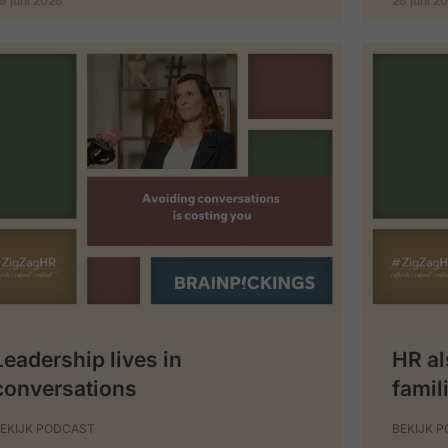
9 juni 2026
26 juni 2
Leadership lives in
HR al
conversations
famil
EKIJK PODCAST
BEKIJK 