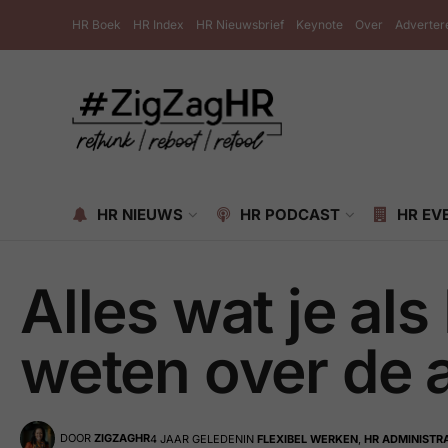
HR Boek
HR Index
HR Nieuwsbrief
Keynote
Over
Adverter
HR NIEUWS
HR PODCAST
HR EV
Alles wat je al
weten over de 
DOOR
ZIGZAGHR
4 JAAR GELEDEN
IN
FLEXIBEL WERKEN
,
HR ADMINISTRA