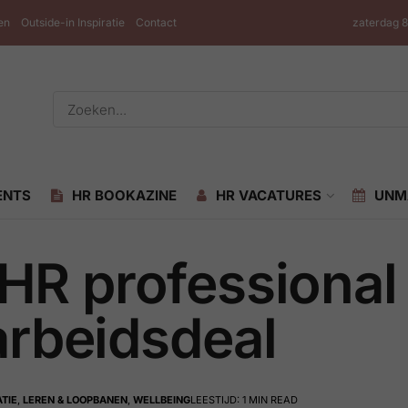
en
Outside-in Inspiratie
Contact
zaterdag 
ENTS
HR BOOKAZINE
HR VACATURES
UNM
s HR professiona
arbeidsdeal
TIE
,
LEREN & LOOPBANEN
,
WELLBEING
LEESTIJD: 1 MIN READ