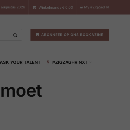
8 augustus 2026
My #ZigZagHR
Winkelmand /
€
0,00
ABONNEER OP ONS BOOKAZINE
ASK YOUR TALENT
#ZIGZAGHR NXT
l moet