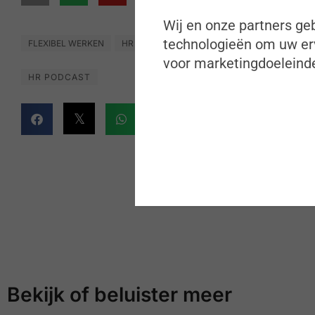
Wij en onze partners geb
technologieën om uw erv
FLEXIBEL WERKEN
HR ADMINISTRATIE
LEREN & LOOPBANEN
voor marketingdoeleinde
HR PODCAST
Bekijk of beluister meer