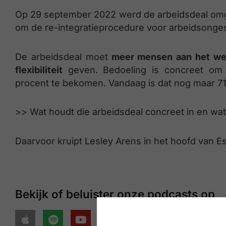
Op 29 september 2022 werd de arbeidsdeal omge
om de re-integratieprocedure voor arbeidsonge
De arbeidsdeal moet
meer mensen aan het we
flexibiliteit
geven. Bedoeling is concreet o
procent te bekomen. Vandaag is dat nog maar 71
>> Wat houdt die arbeidsdeal concreet in en wat
Daarvoor kruipt Lesley Arens in het hoofd van 
Bekijk of beluister onze podcasts op