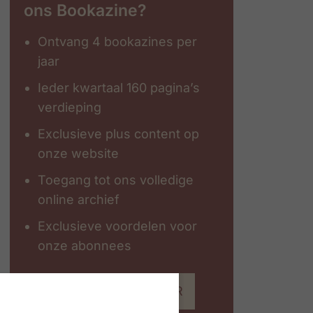
ons Bookazine?
Ontvang 4 bookazines per
jaar
Ieder kwartaal 160 pagina’s
verdieping
Exclusieve plus content op
onze website
Toegang tot ons volledige
online archief
Exclusieve voordelen voor
onze abonnees
Abonneer op #ZigZagHR