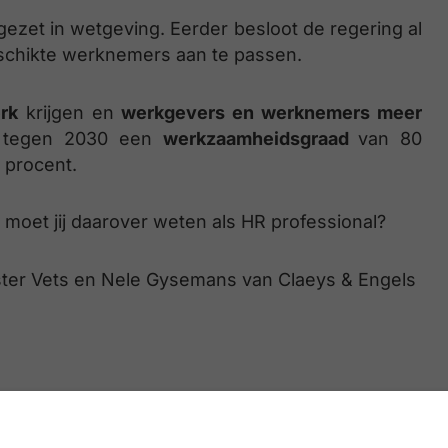
zet in wetgeving. Eerder besloot de regering al
schikte werknemers aan te passen.
rk
krijgen en
werkgevers en werknemers meer
m tegen 2030 een
werkzaamheidsgraad
van 80
 procent.
 moet jij daarover weten als HR professional?
Ester Vets en Nele Gysemans van Claeys & Engels