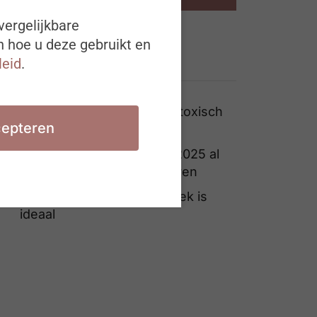
vergelijkbare
n hoe u deze gebruikt en
leid
.
Ook interessant
Waar ligt de grens tussen toxisch
epteren
en uitdagend leiderschap?
1 op de 5 kmo’s wil vanaf 2025 al
transparanter communiceren
Telewerk: 3 dagen per week is
ideaal