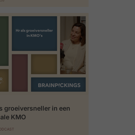
026
s groeiversneller in een
iale KMO
PODCAST