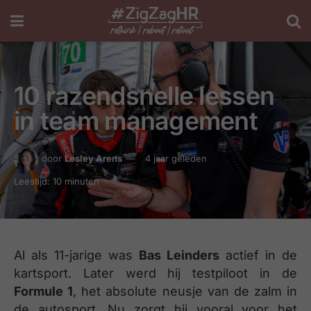
10 razendsnelle lessen
in team management
door
Lesley Arens
4 jaar geleden
Leestijd: 10 minuten
Al als 11-jarige was
Bas Leinders
actief in de
kartsport. Later werd hij testpiloot in de
Formule 1
, het absolute neusje van de zalm in
de autosport. Nu zorgt hij vooral voor het