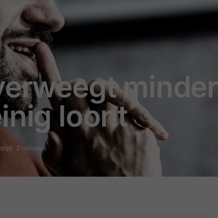
overweegt minder
inig loont
stijd: 2 minuten