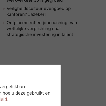
werkverkeer 35% gegroeid
Veiligheidscultuur evengoed op
kantoren? Jazeker!
Outplacement en jobcoaching: van
wettelijke verplichting naar
strategische investering in talent
vergelijkbare
n hoe u deze gebruikt en
leid
.