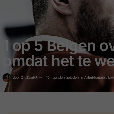
1 op 5 Belgen 
omdat het te we
door
ZigZagHR
10 maanden geleden
in
Arbeidsmarkt
Lee