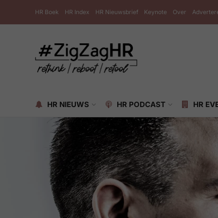
HR Boek
HR Index
HR Nieuwsbrief
Keynote
Over
Adverter
HR NIEUWS
HR PODCAST
HR EV