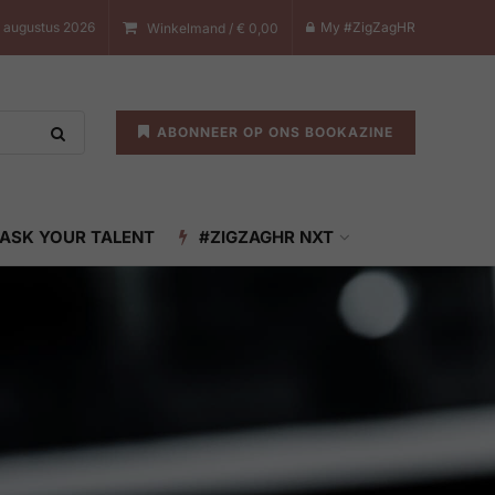
8 augustus 2026
My #ZigZagHR
Winkelmand /
€
0,00
ABONNEER OP ONS BOOKAZINE
ASK YOUR TALENT
#ZIGZAGHR NXT