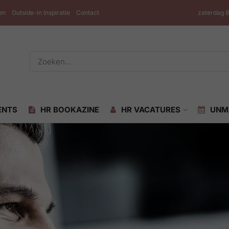
en
Outside-in Inspiratie
Contact
zaterdag 
ENTS
HR BOOKAZINE
HR VACATURES
UNM