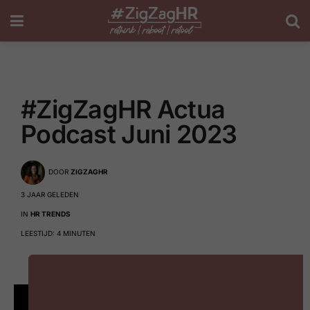
#ZigZagHR Actua
Podcast Juni 2023
DOOR
ZIGZAGHR
3 JAAR GELEDEN
IN
HR TRENDS
LEESTIJD: 4 MINUTEN