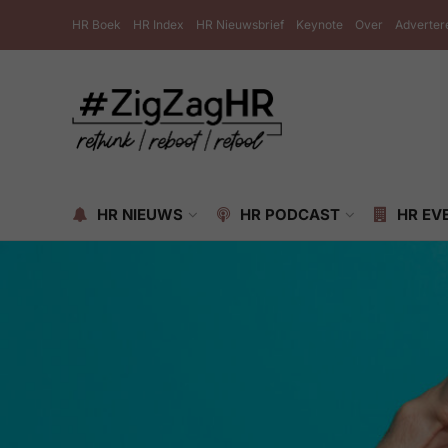
HR Boek
HR Index
HR Nieuwsbrief
Keynote
Over
Adverter
HR NIEUWS
HR PODCAST
HR EV