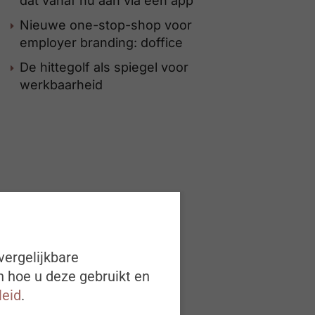
dat vanaf nu aan via een app
Nieuwe one-stop-shop voor
employer branding: doffice
De hittegolf als spiegel voor
werkbaarheid
vergelijkbare
n hoe u deze gebruikt en
leid
.