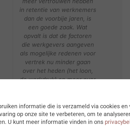
meer vertrouwen hebben
in retentie van werknemers
dan de voorbije jaren, is
een goede zaak. Wat
opvalt is dat de factoren
die werkgevers aangeven
als mogelijke redenen voor
vertrek nu minder gaan
over het heden (het loon,
de werkdruk) en meer over
de toekomst
(doorgroeimogelijkheden
voor de werknemer,
ruiken informatie die is verzameld via cookies en 
aring op onze site te verbeteren, om te analysere
vertrouwen dat het goed
n. U kunt meer informatie vinden in ons
privacybe
blijft gaan in de