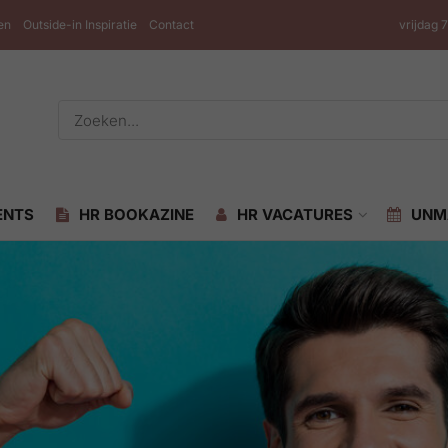
en
Outside-in Inspiratie
Contact
vrijdag 
ENTS
HR BOOKAZINE
HR VACATURES
UNM