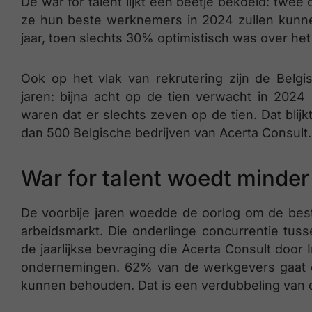
De war for talent lijkt een beetje bekoeld: twee
ze hun beste werknemers in 2024 zullen kunnen
jaar, toen slechts 30% optimistisch was over h
Ook op het vlak van rekrutering zijn de Belg
jaren: bijna acht op de tien verwacht in 2024
waren dat er slechts zeven op de tien. Dat blijk
dan 500 Belgische bedrijven van Acerta Consult.
War for talent woedt minder
De voorbije jaren woedde de oorlog om de best
arbeidsmarkt. Die onderlinge concurrentie tusse
de jaarlijkse bevraging die Acerta Consult door I
ondernemingen. 62% van de werkgevers gaat e
kunnen behouden. Dat is een verdubbeling van 