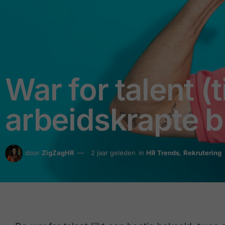
War for talent (
arbeidskrapte bl
door
ZigZagHR
2 jaar geleden
in
HR Trends
,
Rekrutering