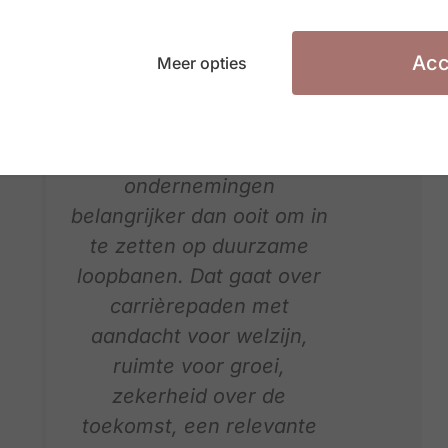
onderneming). Het gaat
dus over welke toekomst
Acc
Meer opties
de organisatie voor
zichzelf ziet en hoe ze de
werknemers daarbij
betrekt. Het wordt dus voor
ondernemingen
belangrijker dan ooit om in
te zetten op duurzame
loopbanen. Dat gaat over
carrièrepaden met
aandacht voor welzijn,
ruimte voor groei,
zekerheid over de
toekomst, een relevante