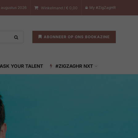
7 augustus 2026
My #ZigZagHR
Winkelmand /
€
0,00
ABONNEER OP ONS BOOKAZINE
ASK YOUR TALENT
#ZIGZAGHR NXT