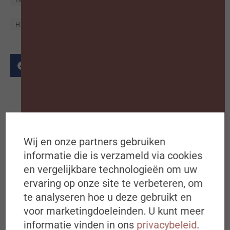
HR ACTUA
Wij en onze partners gebruiken
informatie die is verzameld via cookies
en vergelijkbare technologieën om uw
ervaring op onze site te verbeteren, om
te analyseren hoe u deze gebruikt en
Schrijf je in op de
voor marketingdoeleinden. U kunt meer
#ZigZagHR-Nieuwsbrief
informatie vinden in ons
privacybeleid
.