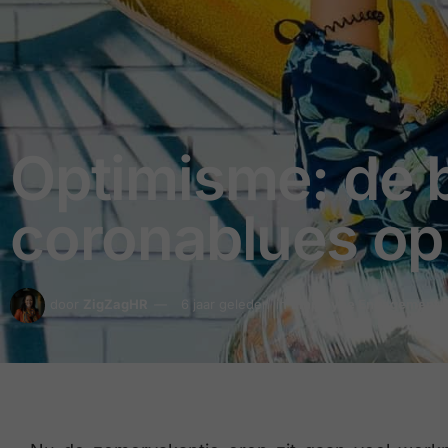
Optimisme: de 
coronablues op
door
ZigZagHR
6 jaar geleden
in
Employee Engagement &