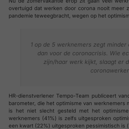
Nu de zomervakantie erop zit gaan veel werkn
overtuigd dat werken door corona nooit meer z
pandemie teweegbracht, wegen op het optimis
1 op de 5 werknemers zegt minder op
dan voor de coronacrisis. Wie ec
zijn/haar werk kijkt, slaagt er 
coronawerken
HR-dienstverlener Tempo-Team publiceert vand
barometer, die het optimisme van werknemers m
is het niet slecht gesteld met het optimisme
werknemers (41%) is zelfs uitgesproken optimist
een kwart (22%) uitgesproken pessimistisch is (