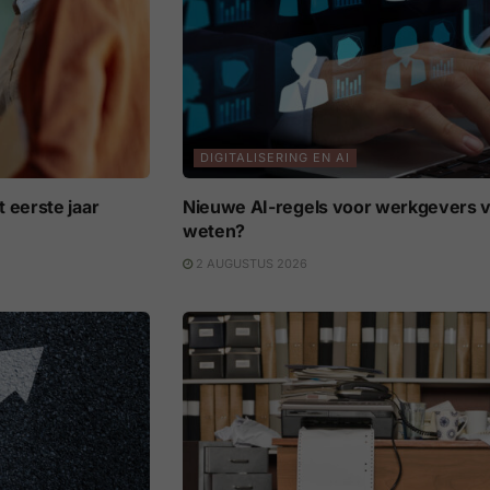
DIGITALISERING EN AI
 eerste jaar
Nieuwe AI-regels voor werkgevers v
weten?
2 AUGUSTUS 2026