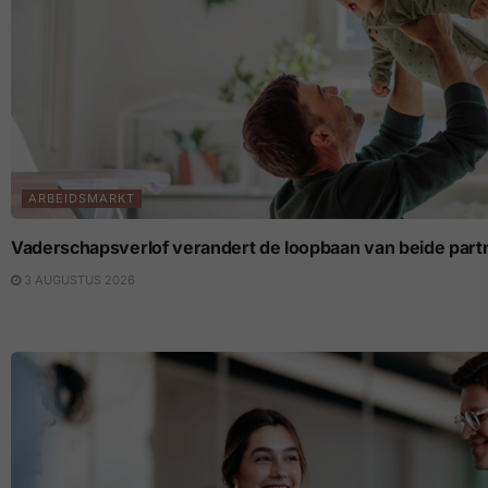
ARBEIDSMARKT
Vaderschapsverlof verandert de loopbaan van beide part
3 AUGUSTUS 2026