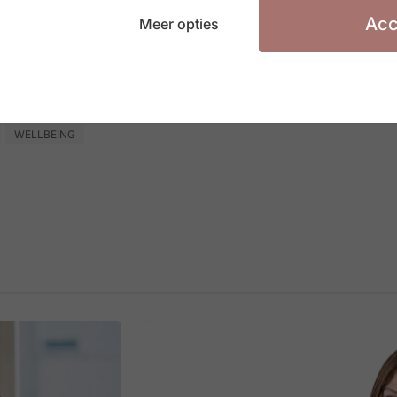
oriseerd als ‘optimist’; wie zichzelf 5/10 of minder
Acc
Meer opties
WELLBEING