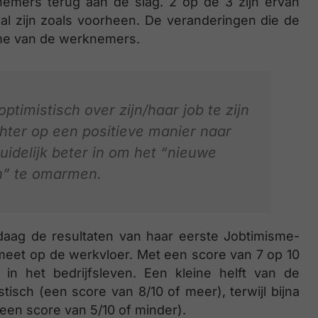
emers terug aan de slag. 2 op de 3 zijn ervan
al zijn zoals voorheen. De veranderingen die de
me van de werknemers.
timistisch over zijn/haar job te zijn
hter op een positieve manier naar
duidelijk beter in om het “nieuwe
” te omarmen.
aag de resultaten van haar eerste Jobtimisme-
eet op de werkvloer. Met een score van 7 op 10
 in het bedrijfsleven. Een kleine helft van de
isch (een score van 8/10 of meer), terwijl bijna
een score van 5/10 of minder).