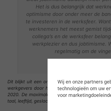
Het is dus belangrijk dat werk
optimisme door onder meer de band
te investeren in de werksfeer. Wan
werknemers het meest gemist tijd
collega’s en de werksfeer belangr
werkplezier en dus jobtimisme. 
regelmatig om de vinge
Eddy Annys, Managing
Wij en onze partners geb
Dit blijkt uit een online bevraging van een re
werkgevers door het onafhankelijk onderzoeks
technologieën om uw erv
2020. De maximale foutmarge van het onderzoe
voor marketingdoeleinde
taal, leeftijd, geslacht en diploma.