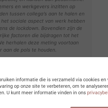
nemers en werkgevers inzitten op
en tussen collega’s aan te halen en
t het sociale aspect van werk hebben
ens de lockdown. Bovendien zijn de
ijke factoren die bijdragen tot het
We herhalen deze meting voortaan
r aan de pols te houden.
 Director bij Tempo-Team.
ruiken informatie die is verzameld via cookies en 
presentatieve steekproef van 1050 werknemers en
bureau iVOX in opdracht van Tempo-Team in juli
aring op onze site te verbeteren, om te analysere
k is 2,94%. De steekproef is representatief op
n. U kunt meer informatie vinden in ons
privacybe