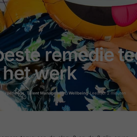
beste remedie t
 het werk
 Experience
,
Talent Management
,
Wellbeing
Leestijd: 2 minuten