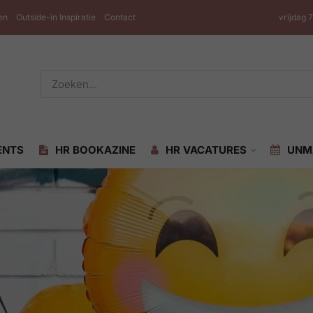
en
Outside-in Inspiratie
Contact
vrijdag 
ENTS
HR BOOKAZINE
HR VACATURES
UNM