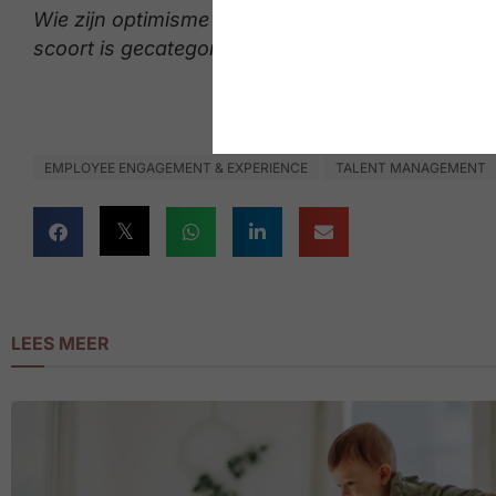
Wie zijn optimisme 8, 9 of 10/10 scoort is gecateg
scoort is gecategoriseerd als ‘pessimist’.
EMPLOYEE ENGAGEMENT & EXPERIENCE
TALENT MANAGEMENT
LEES MEER