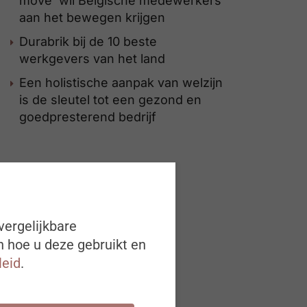
move’ wil Belgische medewerkers
aan het bewegen krijgen
Durabrik bij de 10 beste
werkgevers van het land
Een holistische aanpak van welzijn
is de sleutel tot een gezond en
goedpresterend bedrijf
vergelijkbare
n hoe u deze gebruikt en
leid
.