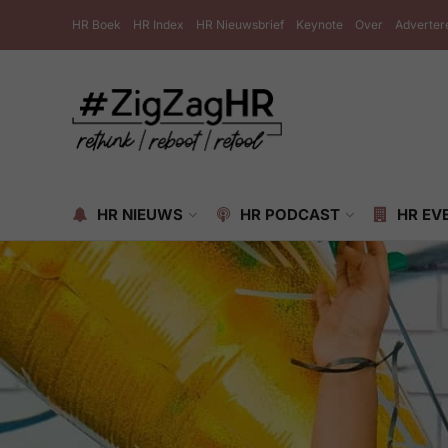
HR Boek
HR Index
HR Nieuwsbrief
Keynote
Over
Adverter
HR NIEUWS
HR PODCAST
HR EV