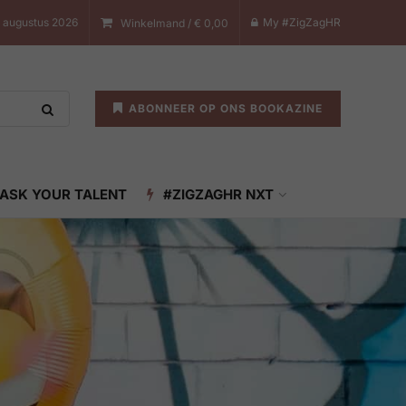
7 augustus 2026
My #ZigZagHR
Winkelmand /
€
0,00
ABONNEER OP ONS BOOKAZINE
ASK YOUR TALENT
#ZIGZAGHR NXT