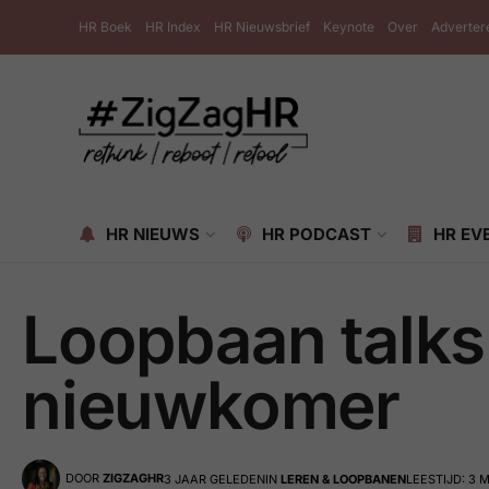
HR Boek
HR Index
HR Nieuwsbrief
Keynote
Over
Adverter
HR NIEUWS
HR PODCAST
HR EV
Loopbaan talks
nieuwkomer
DOOR
ZIGZAGHR
3 JAAR GELEDEN
IN
LEREN & LOOPBANEN
LEESTIJD: 3 