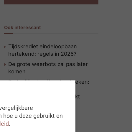
Ook interessant
Tijdskrediet eindeloopbaan
hertekend: regels in 2026?
De grote weerbots zal pas later
komen
De leeftijdsbarrière doorbreken:
hoe SBE van ervaring een
concurrentievoordeel maakt
vergelijkbare
n hoe u deze gebruikt en
leid
.