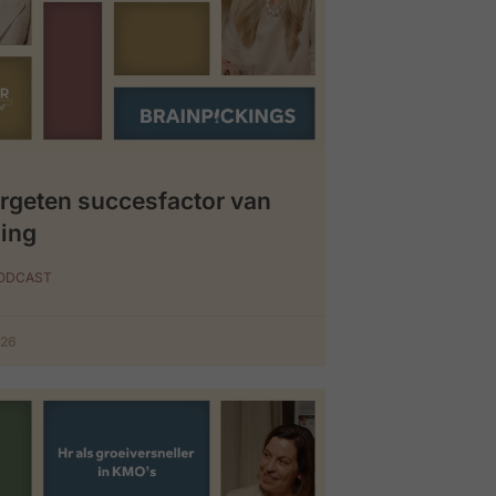
rgeten succesfactor van
ing
PODCAST
026