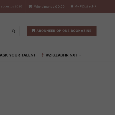
7 augustus 2026
My #ZigZagHR
Winkelmand /
€
0,00
ABONNEER OP ONS BOOKAZINE
ASK YOUR TALENT
#ZIGZAGHR NXT