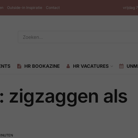
en
Outside-in Inspiratie
Contact
vrijdag 
ENTS
HR BOOKAZINE
HR VACATURES
UNM
: zigzaggen als
MINUTEN