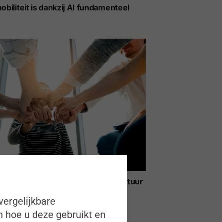
obiliteit is dankzij AI fundamenteel
”
yer brand helpt de organisatiecultuur
te geven”
vergelijkbare
n hoe u deze gebruikt en