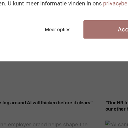
n. U kunt meer informatie vinden in ons
privacybe
Acc
Meer opties
 fog around AI will thicken before it clears”
“Our HR fu
our other 