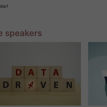
atie?
e speakers