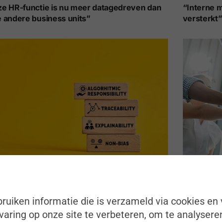
e HR-functie is nu meer datagedreven dan
“Interne m
 andere business units”
versterkt
sen Algoritmes en Mensen”
“Het emplo
mee vorm 
ruiken informatie die is verzameld via cookies en 
aring op onze site te verbeteren, om te analysere