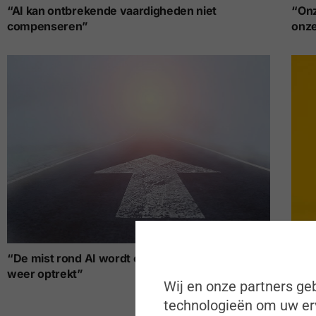
“AI kan ontbrekende vaardigheden niet
“Onz
compenseren”
onze
“De mist rond AI wordt eerst nog dichter voor ze
“Tus
weer optrekt”
Wij en onze partners geb
technologieën om uw erv