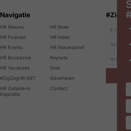
S
Navigatie
#ZigZa
HR Nieuws
HR Boek
HR Podcast
HR Index
HR Events
HR Nieuwsbrief
HR Bookazine
Keynote
HR Vacatures
Over
#ZigZagHR NXT
Adverteren
HR Outside-in
Contact
Inspiratie