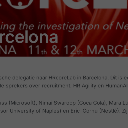
rcelona
che delegatie naar HRcoreLab in Barcelona. Dit is e
nale sprekers over recruitment, HR Agility en HumanAI
s (Microsoft), Nimai Swaroop (Coca Cola), Mara Luc
r University of Naples) en Eric Cornu (Nestlé). Zij