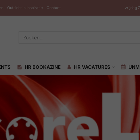
en
Outside-in Inspiratie
Contact
vrijdag 
ENTS
HR BOOKAZINE
HR VACATURES
UNM