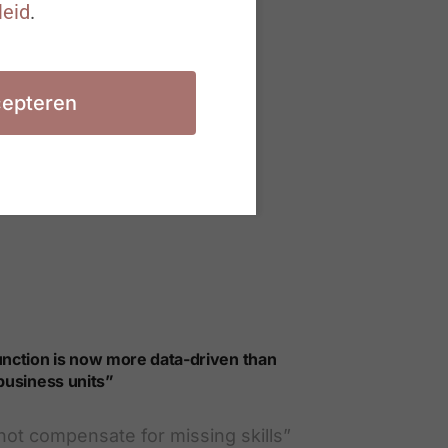
leid
.
epteren
nction is now more data-driven than
business units”