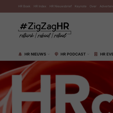
HR Boek
HR Index
HR Nieuwsbrief
Keynote
Over
Adverter
HR NIEUWS
HR PODCAST
HR EV