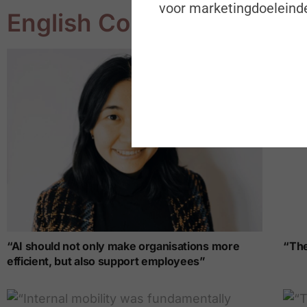
voor marketingdoeleinde
English Content
“AI should not only make organisations more
“The
efficient, but also support employees”