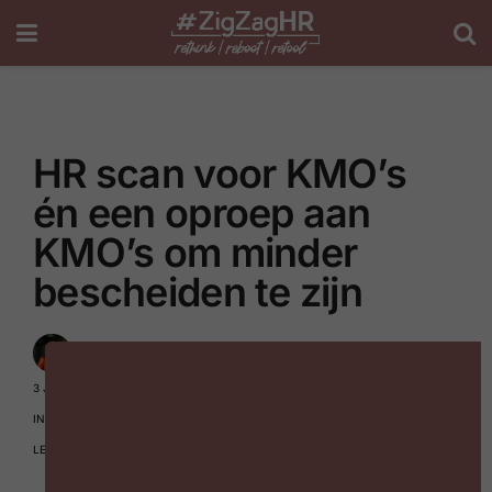
HR scan voor KMO’s
én een oproep aan
KMO’s om minder
bescheiden te zijn
DOOR
ZIGZAGHR
3 JAAR GELEDEN
IN
HR TRENDS
LEESTIJD: 2 MINUTEN