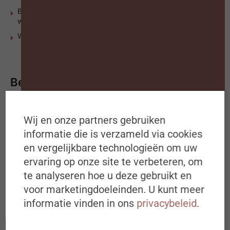
België minder aantrekkelijk op een krappe arbeidsmarkt
wereldwijd
Wat kan HR leren van een sterrenchef?
Bekijk of beluister meer
Wij en onze partners gebruiken
informatie die is verzameld via cookies
en vergelijkbare technologieën om uw
ervaring op onze site te verbeteren, om
te analyseren hoe u deze gebruikt en
Schrijf je in op de
voor marketingdoeleinden. U kunt meer
#ZigZagHR-Nieuwsbrief
informatie vinden in ons
privacybeleid
.
Iedere dinsdagochtend om 8u00 in