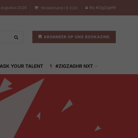
7 augustus 2026
My #ZigZagHR
Winkelmand /
€
0,00
ABONNEER OP ONS BOOKAZINE
ASK YOUR TALENT
#ZIGZAGHR NXT