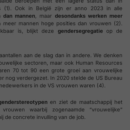
aalde beroepen met een lagere status dan in
(1). Ook in België zijn er anno 2023 in alle
n dan mannen
, maar
desondanks werken meer
n meer mannen hoge posities dan vrouwen (2).
kbaar is, blijkt deze
gendersegregatie
op de
aantallen aan de slag dan in andere. We denken
vrouwelijke sectoren, maar ook Human Resources
ren 70 tot 90 een grote groei aan vrouwelijke
ter nog verdergezet. In 2020 stelde de US Bureau
R-medewerkers in de VS vrouwen waren (4).
genderstereotypen
en ziet de maatschappij het
vrouwen waarbij zogenaamde “vrouwelijke”
 de concrete invulling van de job.