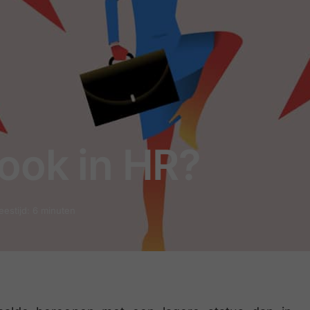
ook in HR?
eestijd: 6 minuten