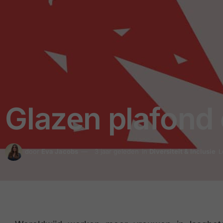
Glazen plafond 
door
Eva Jacobs
3 jaar geleden
in
Diversiteit & Inclusie
L