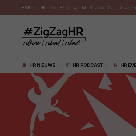
HR Boek
HR Index
HR Nieuwsbrief
Keynote
Over
Adverter
HR NIEUWS
HR PODCAST
HR EV