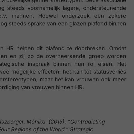
vrouwelijke genderstereotypen. Deze associatie
og steeds voornamelijk lagere, ondersteunende
.o.v. mannen. Hoewel onderzoek een zekere
h nog steeds sprake van een glazen plafond binnen
 HR helpen dit plafond te doorbreken. Omdat
ken en zij zo de overheersende groep worden
ategische inspraak binnen hun rol eisen. Het
wee mogelijke effecten: het kan tot statusverlies
nderstereotypen, maar het kan vrouwen ook meer
ordiging van vrouwen binnen HR.
Tiszberger, Mónika. (2015). “Contradicting
Four Regions of the World.” Strategic