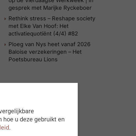
op de Vierdaagse Werkweek | In
gesprek met Marijke Ryckeboer
Rethink stress – Reshape society
met Elke Van Hoof: Het
activatiequotiënt (4/4) #82
Ploeg van Nys heet vanaf 2026
Baloise verzekeringen – Het
Poetsbureau Lions
vergelijkbare
n hoe u deze gebruikt en
leid
.