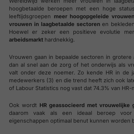
Wereldwijd werken meer vrouwen in laagbet
hoogbetaalde beroepen met een hoge status 
leeftijdsgroepen
meer hoogopgeleide vrouwe
vrouwen in laagbetaalde sectoren
en beklede
Hoewel er zeker een positieve evolutie mer
arbeidsmarkt
hardnekkig.
Vrouwen gaan in bepaalde sectoren in grotere 
dan al snel aan de zorg of het onderwijs als 
valt onder deze noemer. Zo kende HR in de ja
medewerkers (3) en die trend heeft zich ook la
of Labour Statistics nog vast dat 74.3% van H
Ook wordt
HR geassocieerd met vrouwelijke 
daarom vaak als een ideaal beroep voor 
eigenschappen optimaal benut kunnen worden bij