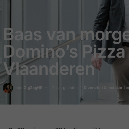
Baas van morgen
Domino’s Pizza 
Vlaanderen
door
ZigZagHR
2 jaar geleden
in
Diversiteit & Inclusie
Le