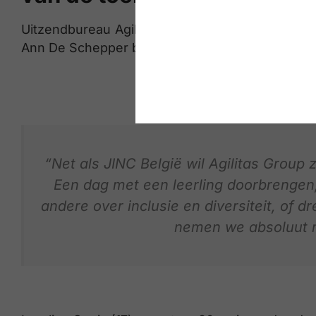
Uitzendbureau Agilitas neemt al voor de tweed
Ann De Schepper betekent de actie een enorm
“Net als JINC België wil Agilitas Group
Een dag met een leerling doorbrengen,
andere over inclusie en diversiteit, of 
nemen we absoluut m