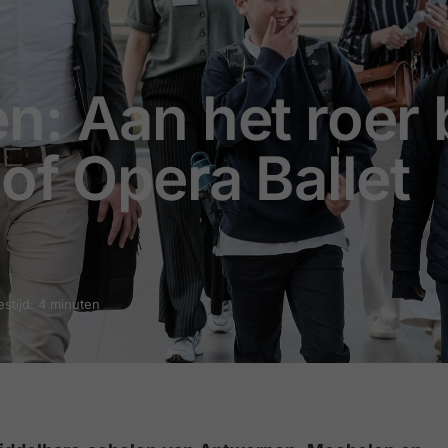
: Aan het roer b
of Opera Ballet
estijd: 4 minuten