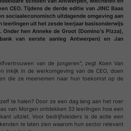
middelbare scholen van Antwerpen, Mechelen en
een CEO. Tijdens de derde editie van JINC Baas
een sociaaleconomisch uitdagende omgeving aan
 leerlingen uit het zesde leerjaar basisonderwijs
js. Onder hen Anneke de Groot (Domino’s Pizza),
tbank van eerste aanleg Antwerpen) en Jan
lfvertrouwen van de jongeren”, zegt Koen Van
een inkijk in de werkomgeving van de CEO, doen
even die ze meenemen naar hun toekomst op de
chzelf te halen? Door ze een dag lang aan het roer
aas van Morgen ontdekken 33 leerlingen hoe een
kant uitziet. Voor bedrijfsleiders is de actie een
enden te laten zien waarom hun sector relevant