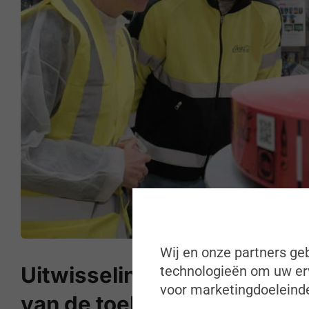
Wij en onze partners geb
Uitwisselingen tussen de be
technologieën om uw erv
voor marketingdoeleinde
van de toekomst