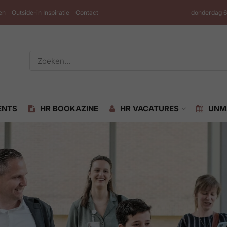
en
Outside-in Inspiratie
Contact
donderdag 6
ENTS
HR BOOKAZINE
HR VACATURES
UNM