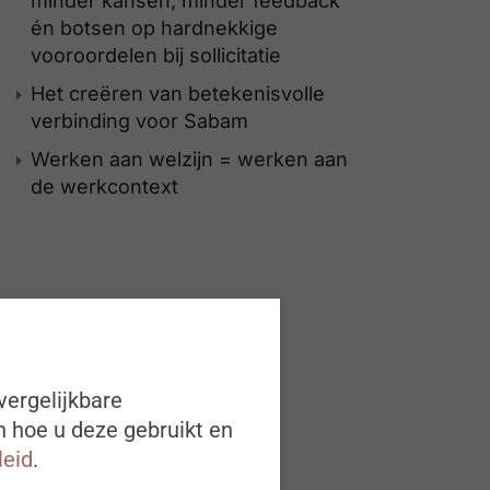
minder kansen, minder feedback
én botsen op hardnekkige
vooroordelen bij sollicitatie
Het creëren van betekenisvolle
verbinding voor Sabam
Werken aan welzijn = werken aan
de werkcontext
vergelijkbare
n hoe u deze gebruikt en
leid
.