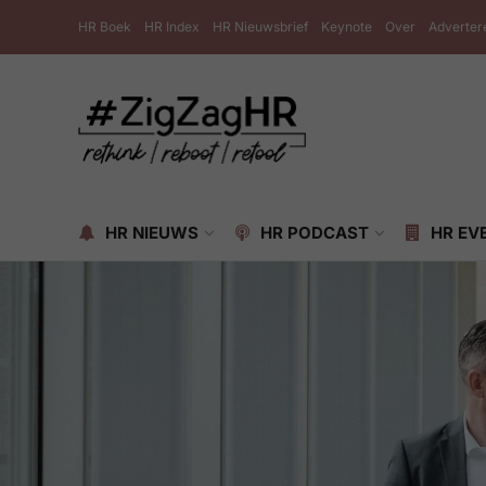
HR Boek
HR Index
HR Nieuwsbrief
Keynote
Over
Adverter
HR NIEUWS
HR PODCAST
HR EV