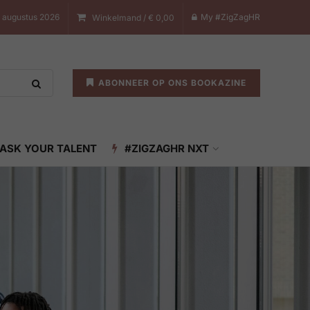
 augustus 2026
My #ZigZagHR
Winkelmand /
€
0,00
ABONNEER OP ONS BOOKAZINE
ASK YOUR TALENT
#ZIGZAGHR NXT