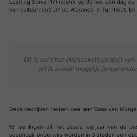
Leerling Sonia (17) neemt op 30 mei een dag de 
van cultuurcentrum de Warande in Turnhout. En of
“Dit is echt het allerleukste project va
wil ik zoveel mogelijk jongereni
Deze bedrijven nemen deel aan Baas van Morge
18 leerlingen uit het zesde leerjaar van de ba
secundair onderwijs worden in 3 steden een dag 