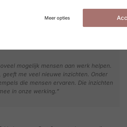
e keer deel aan JINC Baas van Morgen. Voor CEO
Acc
Meer opties
e meerwaarde.
 zoveel mogelijk mensen aan werk helpen.
 geeft me veel nieuwe inzichten. Onder
drempels die mensen ervaren. Die inzichten
ee in onze werking.”