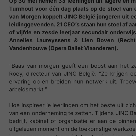
Op 30 mei nemen 33 leerlingen uit lagere en 
Turnhout voor één dag plaats op de stoel van 
van Morgen koppelt JINC België jongeren uit 
leidinggevenden. 21 CEO’s staan hun stoel af aan
of vijfde en zesde leerjaar secundair onderwi
Annelies Laureyssens & Lien Boven (Rech
Vandenhouwe (Opera Ballet Vlaanderen).
“Baas van morgen geeft een boost aan het ze
Roey, directeur van JINC België. “Ze krijgen 
ervaring op en breiden hun netwerk uit. Tro
arbeidsmarkt.”
​Hoe inspireer je leerlingen om het beste uit zi
van een onderneming te zetten. Tijdens JINC B
bedrijf, kabinet of organisatie er aan de binnen
uitgelezen moment om de toekomstige werkzoek