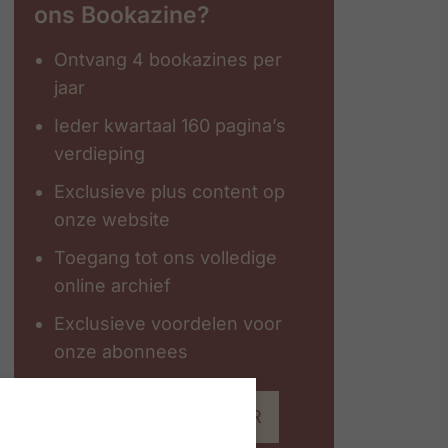
ons Bookazine?
Ontvang 4 bookazines per
jaar
Ieder kwartaal 160 pagina’s
verdieping
Exclusieve plus content op
onze website
Toegang tot ons volledige
online archief
Exclusieve voordelen voor
onze abonnees
Abonneer op #ZigZagHR