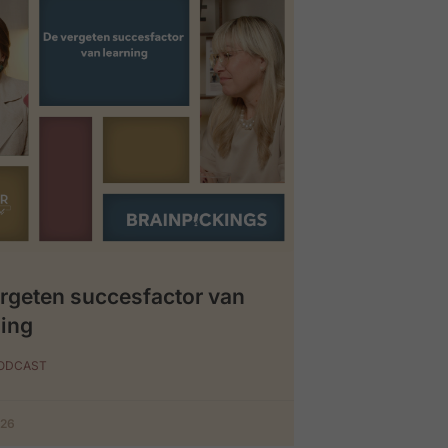
rgeten succesfactor van
ing
PODCAST
026