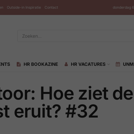
en
Outside-in Inspiratie
Contact
donderdag 6
ENTS
HR BOOKAZINE
HR VACATURES
UNM
toor: Hoe ziet d
t eruit? #32