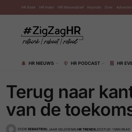
HR Boek
HR Index
HR Nieuwsbrief
Keynote
Over
Adverter
HR NIEUWS
HR PODCAST
HR EV
Terug naar kan
van de toekoms
DOOR
SEBASTIEN
5 JAAR GELEDEN
IN
HR TRENDS
LEESTIJD: 1 MIN READ