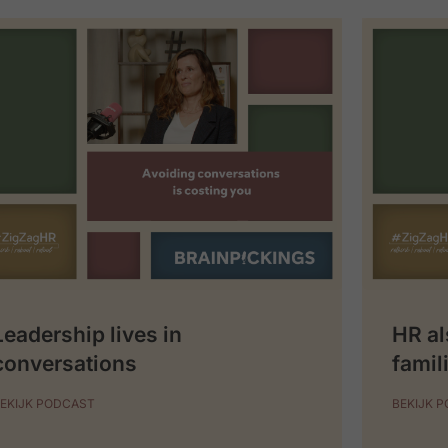
Leadership lives in
HR al
conversations
famil
EKIJK PODCAST
BEKIJK 