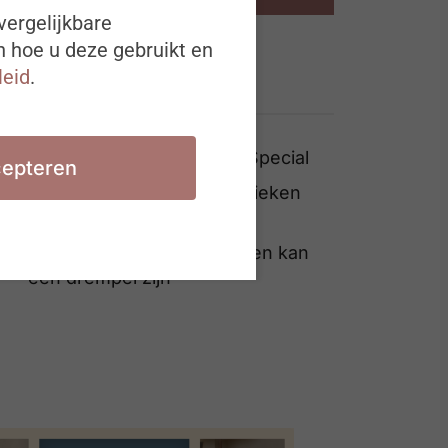
vergelijkbare
n hoe u deze gebruikt en
leid
.
Ook interessant
#ZigZagHR Brainpickings Special
epteren
Pingpong over langdurig zieken
mist de kern
Dag van inclusie: Solliciteren kan
een drempel zijn