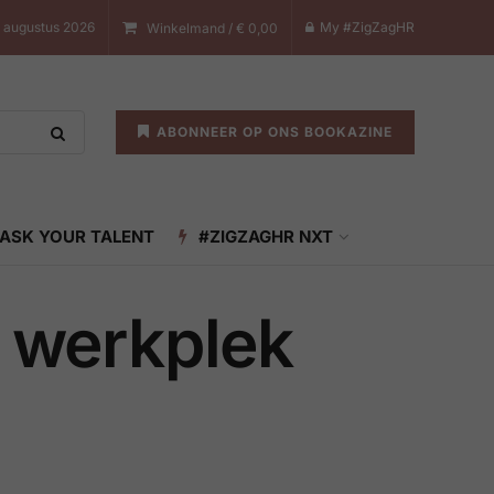
 augustus 2026
My #ZigZagHR
Winkelmand /
€
0,00
ABONNEER OP ONS BOOKAZINE
ASK YOUR TALENT
#ZIGZAGHR NXT
e werkplek