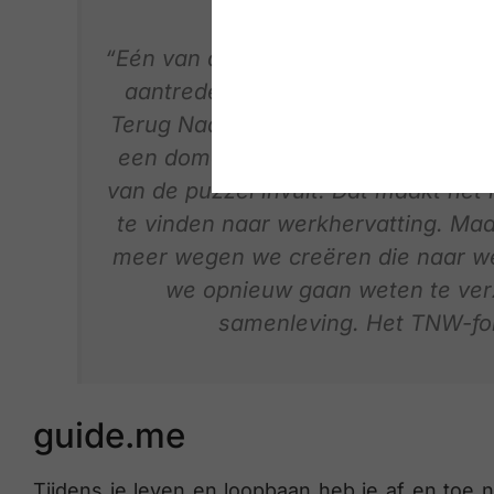
“Eén van de dingen die voor mij duide
aantreden als minister van social
Terug Naar Werk beleid steunt op s
een domein waar veel partijen betr
van de puzzel invult. Dat maakt het 
te vinden naar werkhervatting. Maa
meer wegen we creëren die naar wer
we opnieuw gaan weten te verz
samenleving. Het TNW-fon
guide.me
Tijdens je leven en loopbaan heb je af en toe n