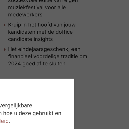
succesvolle editie van eigen
muziekfestival voor alle
medewerkers
Kruip in het hoofd van jouw
kandidaten met de doffice
candidate insights
Het eindejaarsgeschenk, een
financieel voordelige traditie om
2024 goed af te sluiten
vergelijkbare
n hoe u deze gebruikt en
leid
.