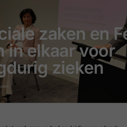
ciale zaken en 
 in elkaar voor
gdurig zieken
nuten