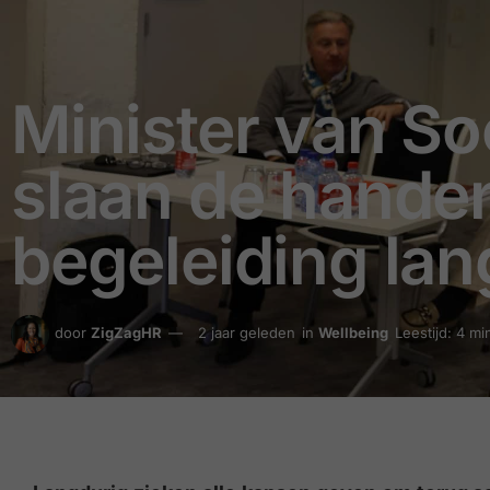
Minister van So
slaan de handen
begeleiding lan
door
ZigZagHR
2 jaar geleden
in
Wellbeing
Leestijd: 4 mi