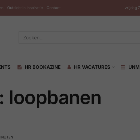
en
Outside-in Inspiratie
Contact
vrijdag 
ENTS
HR BOOKAZINE
HR VACATURES
UNM
: loopbanen
MINUTEN