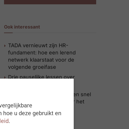
Ook interessant
TADA vernieuwt zijn HR-
fundament: hoe een lerend
netwerk klaarstaat voor de
volgende groeifase
Drie pauselijke lessen over
leiderschap en opvolging
Jobs op Tomorrowland even snel
uitverkocht als tickets voor het
vergelijkbare
festival
n hoe u deze gebruikt en
leid
.