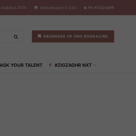
7 augustus 2026
My #ZigZagHR
Winkelmand /
€
0,00
ABONNEER OP ONS BOOKAZINE
ASK YOUR TALENT
#ZIGZAGHR NXT