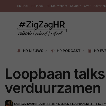
HR Boek
HR Index
HR Nieuwsbrief
Keynote
Over
Adverter
HR NIEUWS
HR PODCAST
HR EV
Loopbaan talks
verduurzamen
DOOR
ZIGZAGHR
3 JAAR GELEDEN
IN
LEREN & LOOPBANEN
LEESTIJD: 3 