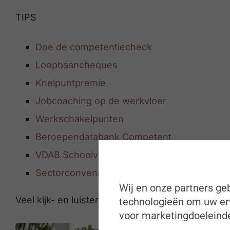
TIPS
Doe de competentiecheck
Loopbaancheques
Knelpuntpremie
Jobcoaching op de werkvloer
Werkschakelpunten
Beroependatabank Competent
VDAB Schoolverlatersr
a
pport
Sectorconvenants 2023-2025
Wij en onze partners geb
Veel kijk- en luisterplezier!
technologieën om uw erv
voor marketingdoeleinde