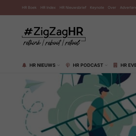
HR Boek
HR Index
HR Nieuwsbrief
Keynote
Over
Adverter
HR NIEUWS
HR PODCAST
HR EV