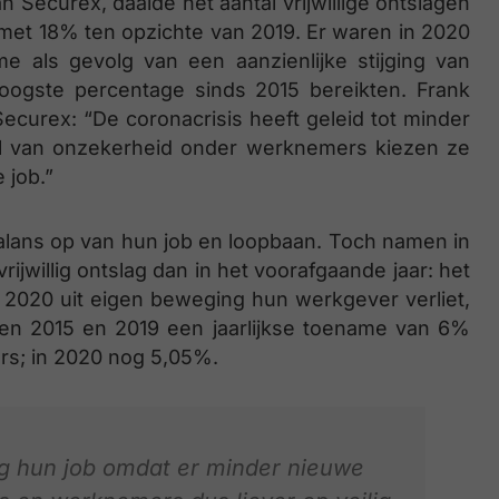
an Securex, daalde het aantal vrijwillige ontslagen
met 18% ten opzichte van 2019. Er waren in 2020
e als gevolg van een aanzienlijke stijging van
hoogste percentage sinds 2015 bereikten. Frank
Securex: “De coronacrisis heeft geleid tot minder
oel van onzekerheid onder werknemers kiezen ze
 job.”
alans op van hun job en loopbaan. Toch namen in
jwillig ontslag dan in het voorafgaande jaar: het
 2020 uit eigen beweging hun werkgever verliet,
sen 2015 en 2019 een jaarlijkse toename van 6%
ers; in 2020 nog 5,05%.
ig hun job omdat er minder nieuwe