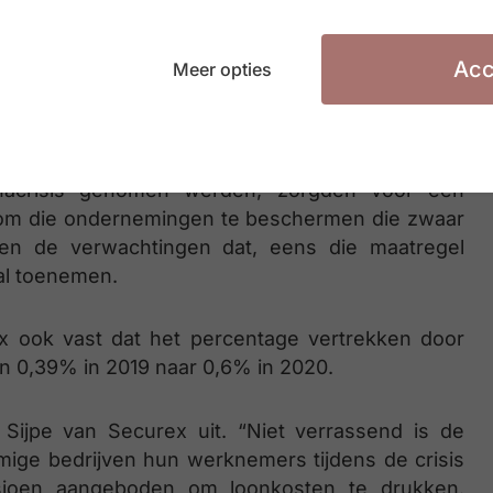
pre)pensioen zal dit jaar wellicht nog toenemen
Acc
Meer opties
gen ligt het aantal wegens faillissement en
. Terwijl in 2019 het aantal opzeggingen wegens
fer vorig jaar naar 0,80%: het hoogste percentage
e omwille van de crisis zal blijven stijgen. De
nacrisis genomen werden, zorgden voor een
en om die ondernemingen te beschermen die zwaar
nnen de verwachtingen dat, eens die maatregel
al toenemen.
rex ook vast dat het percentage vertrekken door
an 0,39% in 2019 naar 0,6% in 2020.
Sijpe van Securex uit. “Niet verrassend is de
ige bedrijven hun werknemers tijdens de crisis
sioen aangeboden om loonkosten te drukken.