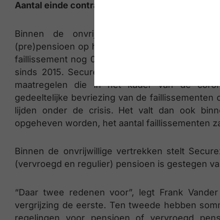
Aantal einde contracten door faillissement en (
Binnen de onvrijwillige contractbeëindigin
(pre)pensioen op het hoogste niveau sinds 2015
faillissement nog 0,23% bereikte, steeg dit cij
sinds 2015. Securex verwacht dat dit percentag
maatregelen die in het kader van de coro
gedeeltelijke bevriezing van de faillissement
lijden onder de crisis. Het valt dan ook bi
opgeheven worden, het aantal faillissementen z
Binnen de onvrijwillige vertrekken stelt Secu
(vervroegd en regulier) pensioen is gestegen v
“Daar twee redenen voor”, legt Frank Vander 
vergrijzing de eerste. Ten tweede hebben somm
regelingen voor pensioen of vervroegd pen