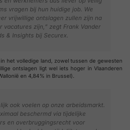
is en werknemers dus liever op veilig
oms vragen bij hun huidige job. We
vrijwillige ontslagen zullen zijn na
 vacatures zijn,” zegt Frank Vander
s & Insights bij Securex.
k in het volledige land, zowel tussen de gewesten
illige ontslagen ligt wel iets hoger in Vlaanderen
allonië en 4,84% in Brussel).
elijk ook voelen op onze arbeidsmarkt.
maal beschermd via tijdelijke
s en overbruggingsrecht voor