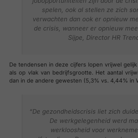
jobopportuniteiten zijn door de cris
spelen, ook al stellen ze zich s
verwachten dan ook er opnieuw meer 
de crisis, wanneer er opnieuw meer
Sijpe, Director HR Trend
De tendensen in deze cijfers lopen vrijwel gelij
als op vlak van bedrijfsgrootte. Het aantal vrijw
dan in de andere gewesten (5,3% vs. 4,44% in W
“De gezondheidscrisis liet zich duid
De werkgelegenheid werd maxi
werkloosheid voor werknemer