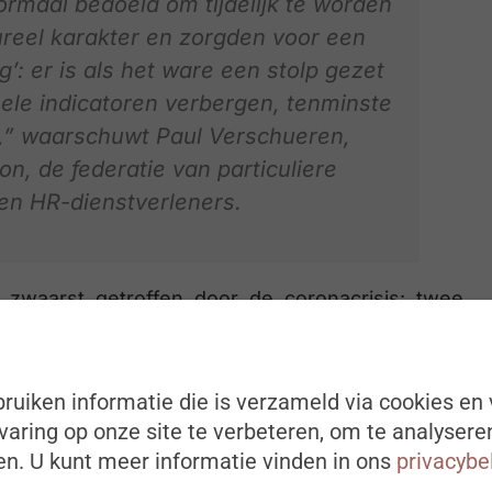
rmaal bedoeld om tijdelijk te worden
ureel karakter en zorgden voor een
’: er is als het ware een stolp gezet
ele indicatoren verbergen, tenminste
is,” waarschuwt Paul Verschueren,
n, de federatie van particuliere
en HR-dienstverleners.
zwaarst getroffen door de coronacrisis: twee
 worden bedienden gemiddeld vaker onvrijwillig
5,25% bedienden). Dit komt wellicht doordat de
bouw, in veel mindere mate getroffen werden en,
ruiken informatie die is verzameld via cookies en 
arbeiders tellen. De dienstensector, die klassiek
aring op onze site te verbeteren, om te analysere
etroffen door de coronacrisis.
n. U kunt meer informatie vinden in ons
privacybe