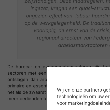
zelfstandigen. Deze maatregelen, no
ingezet, kregen een quasi-struct
ongezien effect van ‘labour hoarding
op de werkgelegenheid. De tradition
voorlopig, de ernst van de cris
regionaal directeur van Federgo
arbeidsmarktactoren 
De horeca- en evenementensectoren zijn het 
sectoren met een hoog aantal arbeiders. Toch
ontslagen dan arbeiders (3,8% arbeiders vs. 
primaire en essentiële sectoren, zoals de land
Wij en onze partners geb
net als de zwaarst getroffen sectoren, meer hand
technologieën om uw erv
meer bedienden telt, werd op zijn beurt harder g
voor marketingdoeleinde