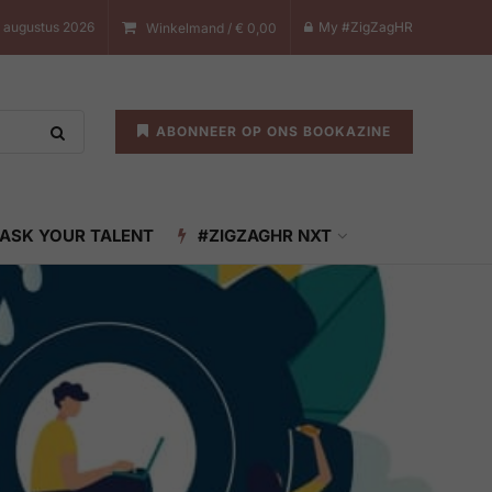
 augustus 2026
My #ZigZagHR
Winkelmand /
€
0,00
ABONNEER OP ONS BOOKAZINE
ASK YOUR TALENT
#ZIGZAGHR NXT