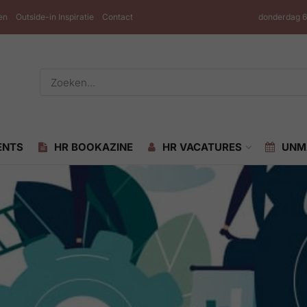
en
Outside-in Inspiratie
Contact
donderdag 6
ENTS
HR BOOKAZINE
HR VACATURES
UNM