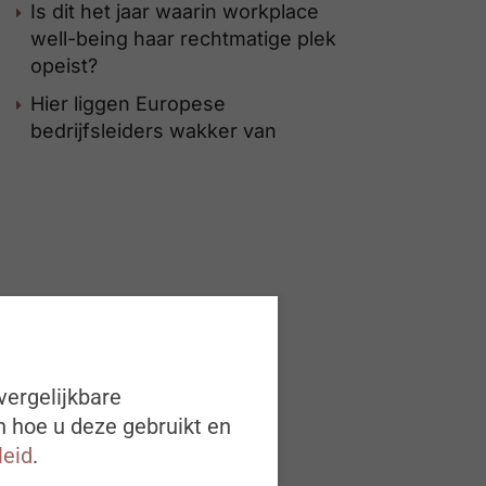
Is dit het jaar waarin workplace
well-being haar rechtmatige plek
opeist?
Hier liggen Europese
bedrijfsleiders wakker van
vergelijkbare
n hoe u deze gebruikt en
leid
.