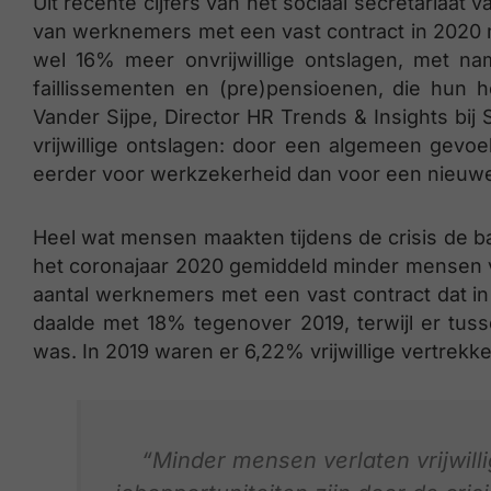
Uit recente cijfers van het sociaal secretariaat v
van werknemers met een vast contract in 2020 
wel 16% meer onvrijwillige ontslagen, met nam
faillissementen en (pre)pensioenen, die hun 
Vander Sijpe, Director HR Trends & Insights bij 
vrijwillige ontslagen: door een algemeen gev
eerder voor werkzekerheid dan voor een nieuwe
Heel wat mensen maakten tijdens de crisis de b
het coronajaar 2020 gemiddeld minder mensen vri
aantal werknemers met een vast contract dat in
daalde met 18% tegenover 2019, terwijl er tus
was. In 2019 waren er 6,22% vrijwillige vertrekk
“Minder mensen verlaten vrijwill