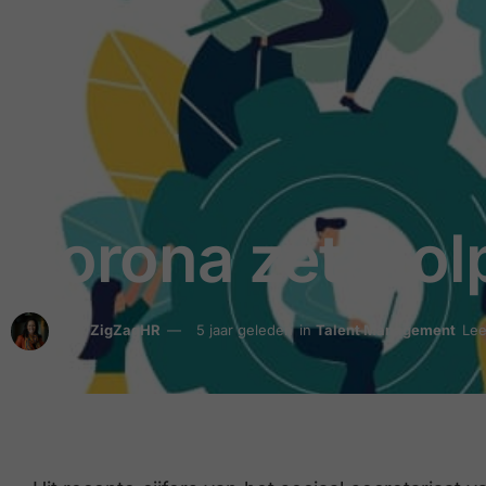
Corona zet sto
door
ZigZagHR
5 jaar geleden
in
Talent Management
Lee