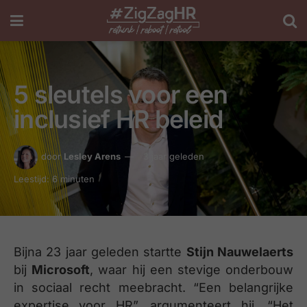
5 sleutels voor een
inclusief HR beleid
door
Lesley Arens
3 jaar geleden
Leestijd: 6 minuten
Bijna 23 jaar geleden startte
Stijn Nauwelaerts
bij
Microsoft
, waar hij een stevige onderbouw
in sociaal recht meebracht. “Een belangrijke
expertise voor HR”, argumenteert hij. “Het