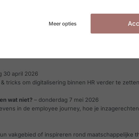
Acc
Meer opties
professionele groei. KdG Academy biedt flexibele, pra
inzetbaar zijn. Je eigen expertise uitbreiden of e
 30 april 2026
 & tricks om digitalisering binnen HR verder te zetten
en wat niet?
– donderdag 7 mei 2026
vens in de employee journey, hoe je inzagerechten
 hun vakgebied of inspireren rond maatschappelijke 