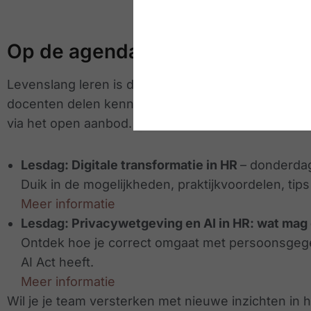
Op de agenda:
Levenslang leren is de sleutel tot persoonlijke en 
docenten delen kennis en vaardigheden die meteen 
via het open aanbod.
Lesdag: Digitale transformatie in HR
– donderdag
Duik in de mogelijkheden, praktijkvoordelen, tips
Meer informatie
Lesdag: Privacywetgeving en AI in HR: wat mag 
Ontdek hoe je correct omgaat met persoonsgege
AI Act heeft.
Meer informatie
Wil je je team versterken met nieuwe inzichten in