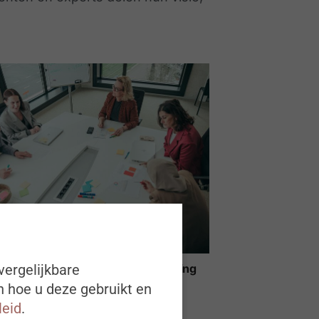
n een welzijnsbeleid: van bevraging
vergelijkbare
gisch actieplan
n hoe u deze gebruikt en
leid
.