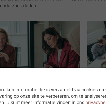
d onderzoek deden.
data naar impact: HR analytics in de praktijk
Bouwen aa
ruiken informatie die is verzameld via cookies en 
tot strate
aring op onze site te verbeteren, om te analysere
n. U kunt meer informatie vinden in ons
privacybe