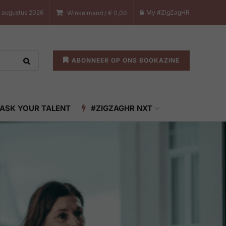
7 augustus 2026
My #ZigZagHR
Winkelmand /
€
0,00
ABONNEER OP ONS BOOKAZINE
ASK YOUR TALENT
#ZIGZAGHR NXT