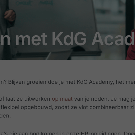
ren met KdG Aca
en? Blijven groeien doe je met KdG Academy, het mer
of laat ze uitwerken
op maat
van je noden. Je mag je
exibel opgebouwd, zodat ze vlot combineerbaar zijn
eden.
ma’s die aan bod komen in onze HR-opleidingen. Doce