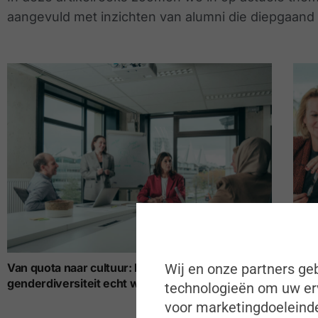
aangevuld met inzichten van alumni die diepgaan
Van quota naar cultuur: hoe maak je
Van 
Wij en onze partners geb
genderdiversiteit echt werkbaar?
technologieën om uw erv
voor marketingdoeleinde