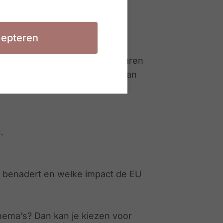
epteren
ktijkgerichte opleidingen: ervaren
en carrièreswitch maken? Dat kan
.
 benadert en welke impact de EU
thema’s? Dan kan je kiezen voor