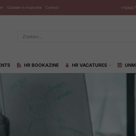
en
Outside-in Inspiratie
Contact
vrijdag 
ENTS
HR BOOKAZINE
HR VACATURES
UNM