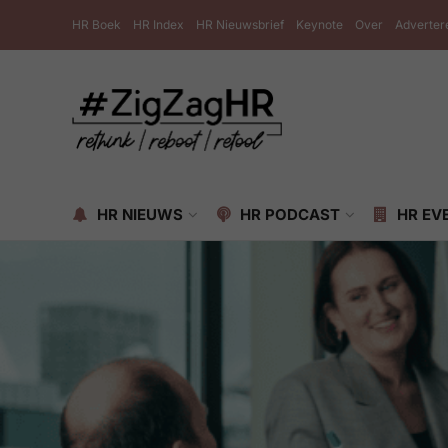
HR Boek
HR Index
HR Nieuwsbrief
Keynote
Over
Adverter
HR NIEUWS
HR PODCAST
HR EV