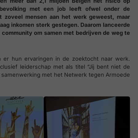
en meer dan 2,1 miljoen Belgen het risico op
 bevolking met een job leeft ofwel onder de
oit zoveel mensen aan het werk geweest, maar
n laag inkomen sterk gestegen. Daarom lanceerde
te community om samen met bedrijven de weg te
 er hun ervaringen in de zoektocht naar werk.
usief leiderschap met als titel “Jij bent niet de
hun samenwerking met het Netwerk tegen Armoede