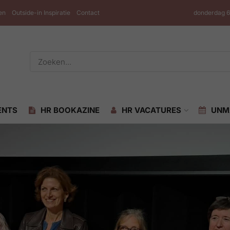
en
Outside-in Inspiratie
Contact
donderdag 6
ENTS
HR BOOKAZINE
HR VACATURES
UNM