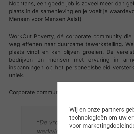
Nochtans, een goede job is zoveel meer dan geld 
plaats in de samenleving en je voelt je waarde
Mensen voor Mensen Aalst)
WorkOut Poverty, dé corporate community die 
weg effenen naar duurzame tewerkstelling. We
plaats vindt en kan blijven groeien. De verei
bedrijven en mensen met ervaring in armoe
inspanningen op het personeelsbeleid verste
uniek.
Corporate community manager Anja Vermandere
Wij en onze partners geb
technologieën om uw erv
“De vraag is niet of er werknemer
voor marketingdoeleinde
werkvloer, maar hoe het met hen 