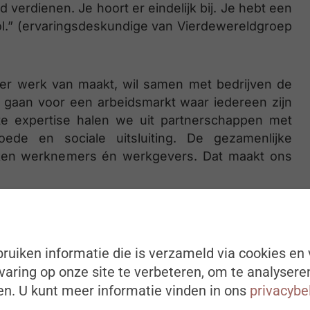
verdienen. Je hoort er eindelijk bij. Je hebt een
vol.” (ervaringsdeskundige van Vierdewereldgroep
er werk van maakt, wil samen met bedrijven de
 gaan voor een arbeidsmarkt waar iedereen zijn
ste expertise halen we uit partnerschappen met
de en sociale uitsluiting. De gezamenlijke
rken werknemers én werkgevers. Dat maakt ons
:
ruiken informatie die is verzameld via cookies en 
aring op onze site te verbeteren, om te analysere
s met risico op armoede zijn op de
n. U kunt meer informatie vinden in ons
privacybe
gaat en hoe ze hun job volhouden.