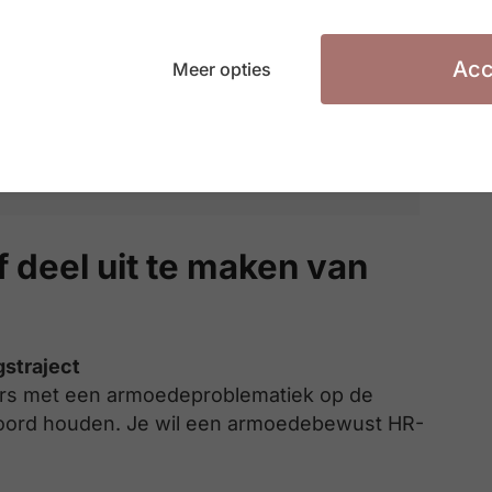
ragen als: Hoe kan je als werkgever
e werknemers gemotiveerd aan boord
Acc
Meer opties
er te stigmatiseren? Hoe zorg je via
en job een hefboom uit armoede kan
jn?”
f deel uit te maken van
gstraject
ers met een armoedeproblematiek op de
boord houden. Je wil een armoedebewust HR-