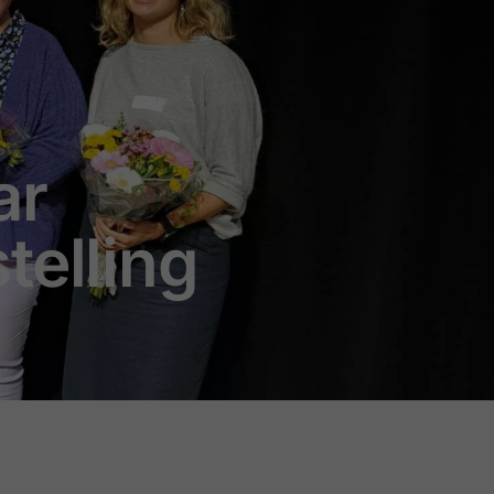
ar
telling