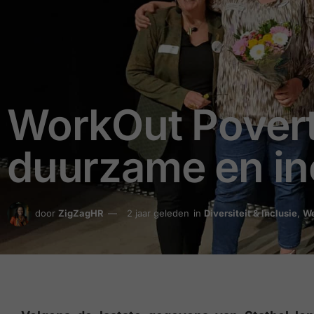
WorkOut Povert
duurzame en inc
door
ZigZagHR
2 jaar geleden
in
Diversiteit & Inclusie
,
We