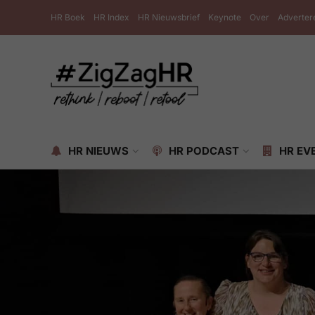
HR Boek
HR Index
HR Nieuwsbrief
Keynote
Over
Adverter
HR NIEUWS
HR PODCAST
HR EV