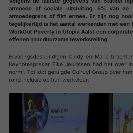
Volgens de laatste gegevens van Statbel lop
armoede of sociale uitsluiting. 5% van de
armoedegrens of flirt ermee. Er zijn nog no
tegelijkertijd is het aantal werkenden met ee
WorkOut Poverty in Utopia Aalst een corpora
effenen naar duurzame tewerkstelling.
Ervaringsdeskundigen Cindy en Maria brachten
Keynotespreker Elke Jeurissen had het over incl
norm”. Tot slot getuigde Colruyt Group over 
rond inclusie op hun werkvloer.