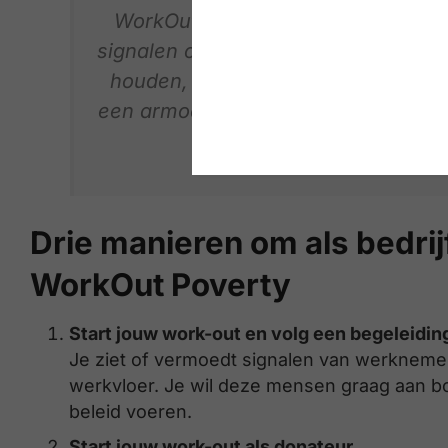
WorkOut Poverty buigt zich over v
signalen opvangen? Hoe kan je dez
houden, in alle vertrouwen en zond
een armoedebewust HR-beleid dat e
zi
Drie manieren om als bedrij
WorkOut Poverty
Start jouw work-out en volg een begeleidin
Je ziet of vermoedt signalen van werknem
werkvloer. Je wil deze mensen graag aan 
beleid voeren.
Start jouw work-out als donateur