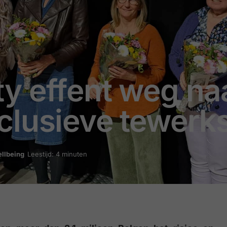
y effent weg na
lusieve tewerks
llbeing
Leestijd: 4 minuten