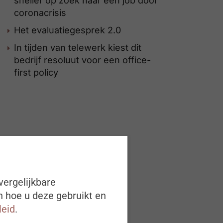
sneller op zoek naar een job door
coronacrisis
Het evaluatiegesprek 2.0
In tijden van telewerk kiest dit
bedrijf resoluut voor een office-
first policy
vergelijkbare
n hoe u deze gebruikt en
leid
.