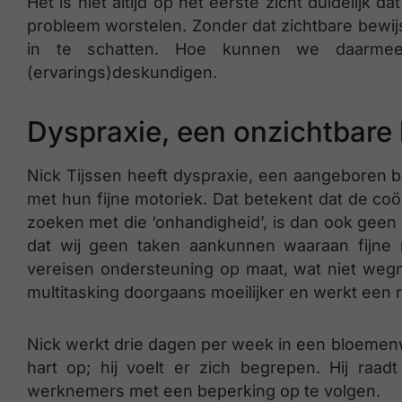
Het is niet altijd op het eerste zicht duidelij
probleem worstelen. Zonder dat zichtbare bewijs 
in te schatten. Hoe kunnen we daarme
(ervarings)deskundigen.
Dyspraxie, een onzichtbare
Nick Tijssen heeft dyspraxie, een aangeboren
met hun fijne motoriek. Dat betekent dat de coö
zoeken met die ‘onhandigheid’, is dan ook geen
dat wij geen taken aankunnen waaraan fijne
vereisen ondersteuning op maat, wat niet wegn
multitasking doorgaans moeilijker en werkt een
Nick werkt drie dagen per week in een bloemen­wi
hart op; hij voelt er zich begrepen. Hij raa
werknemers met een beperking op te volgen.