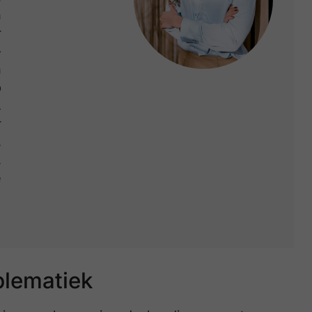
n
r
-
n
p
.
r
,
,
e
blematiek