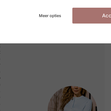
voor andere collega’s, doen weinig moeite om de
 daadkracht om beslissingen te nemen.”
Acc
Meer opties
s
n
t
t
n
r
n
p
m
,
e
s
n