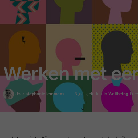
Werken met een
door
stephanie lemmens
3 jaar geleden
in
Wellbeing
Lees