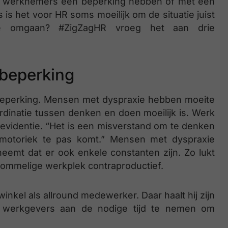
k dat werknemers een beperking hebben of met een
is het voor HR soms moeilijk om de situatie juist
e omgaan? #ZigZagHR vroeg het aan drie
 beperking
 beperking. Mensen met dyspraxie hebben moeite
rdinatie tussen denken en doen moeilijk is. Werk
 evidentie. “Het is een misverstand om te denken
 motoriek te pas komt.” Mensen met dyspraxie
eemt dat er ook enkele constanten zijn. Zo lukt
 rommelige werkplek contraproductief.
nkel als allround medewerker. Daar haalt hij zijn
dt werk­gevers aan de nodige tijd te nemen om