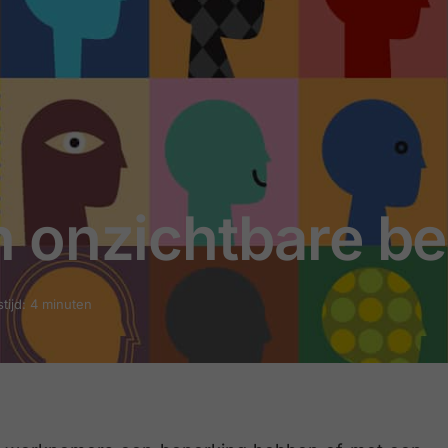
 onzichtbare be
tijd: 4 minuten