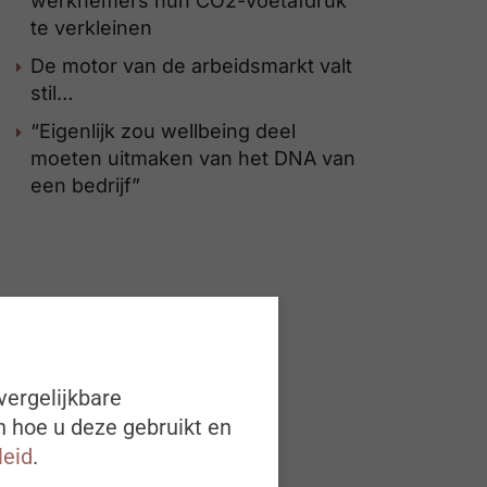
werknemers hun CO2-voetafdruk
te verkleinen
De motor van de arbeidsmarkt valt
stil…
“Eigenlijk zou wellbeing deel
moeten uitmaken van het DNA van
een bedrijf”
vergelijkbare
n hoe u deze gebruikt en
leid
.