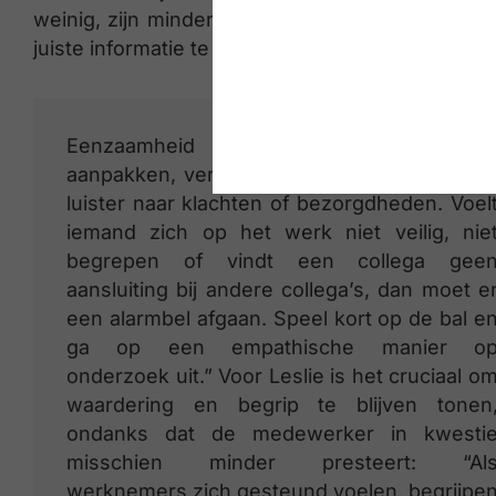
weinig, zijn minder betrokken en benaderbaar 
juiste informatie te sprokkelen en ontbreken de
Eenzaamheid kan je op alle niveau
aanpakken, vertelt Leslie. “Ga in gesprek e
luister naar klachten of bezorgdheden. Voel
iemand zich op het werk niet veilig, nie
begrepen of vindt een collega gee
aansluiting bij andere collega’s, dan moet e
een alarmbel afgaan. Speel kort op de bal e
ga op een empathische manier o
onderzoek uit.” Voor Leslie is het cruciaal o
waardering en begrip te blijven tonen
ondanks dat de medewerker in kwesti
misschien minder presteert: “Al
werknemers zich gesteund voelen, begrijpe