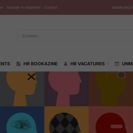
en
Outside-in Inspiratie
Contact
donderdag 6
ENTS
HR BOOKAZINE
HR VACATURES
UNM