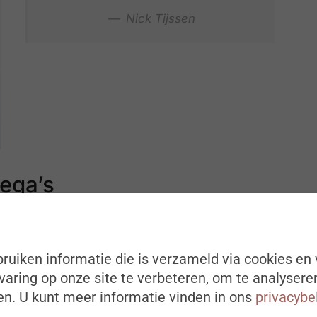
Nick Tijssen
ega’s
nzaam tussen mensen en geeft lezingen rond
t werk neemt toe en HR heeft er alle belang bij
. Bovendien discrimineert eenzaamheid niet, ook
ruiken informatie die is verzameld via cookies en 
h vaak eenzaam. “Werknemers die kampen met
aring op onze site te verbeteren, om te analysere
, zijn minder gemotiveerd en hebben minder puf
n. U kunt meer informatie vinden in ons
privacybe
creatief, melden zich vaker ziek, communiceren