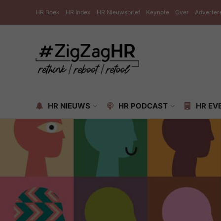
HR Boek
HR Index
HR Nieuwsbrief
Keynote
Over
Adverter
HR NIEUWS
HR PODCAST
HR EV