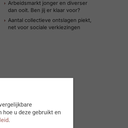
Arbeidsmarkt jonger en diverser
dan ooit. Ben jij er klaar voor?
Aantal collectieve ontslagen piekt,
net voor sociale verkiezingen
vergelijkbare
n hoe u deze gebruikt en
leid
.