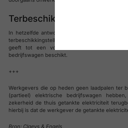
Terbeschikkingstelling van 
In hetzelfde antwoord op de parlementaire v
terbeschikkingstelling van de laadpaal (of alt
geeft tot een voordeel alle aard indien d
bedrijfswagen beschikt.
+++
Werkgevers die op heden geen laadpalen ter b
(partieel) elektrische bedrijfswagen hebbe
zekerheid de thuis getankte elektriciteit teru
hierbij is dat de werkgever de getankte elektrici
Bron: Claeys & Engels