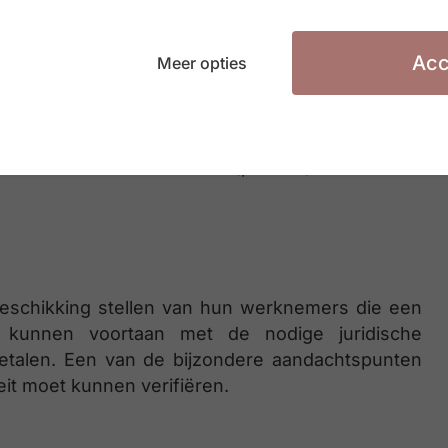
een laadpaal
Acc
Meer opties
raag werd overigens nogmaals bevestigd dat de
ernatieve laadoplossing) zelf evenmin aanleiding
e werknemer over een (partieel) elektrische
eschikking stellen van hun werknemers die een
n, kunnen voortaan met de nodige juridische
gbetalen. Een van de bijzondere aandachtspunten
teit moet kunnen verifiëren.