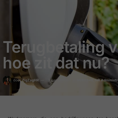
Terugbetaling va
hoe zit dat nu?
door
ZigZagHR
3 jaar geleden
in
Mobiliteit
,
HR Administr