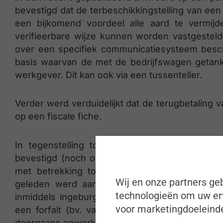
bevestigd dat de terbeschikkingstelling van ee
een bijkomend voordeel alle aard te vermij
verifieerbare wijze kunnen worden vastgesteld. 
over een specifiek communicatiesysteem besch
basis waarvan de met de bedrijfswagen getankt
werkgever. Dit kan ook via een tussenteller.
Verder werd verduidelijkt dat de terugbetaling
op een fiscale fiche.
In tegenstelling tot in antwoorden op voorg
bevestigd (noch ontkend) dat de fiscale admini
met betrekking tot (partieel) elektrische bedr
Wij en onze partners geb
geleden werd aangekondigd zou echter bijzo
technologieën om uw erv
inmiddels ingeburgerde marktpraktijk van de 
voor marketingdoeleinde
een forfait (bv. van de CREG) zou valideren. 
doorgaans onwerkbaar.