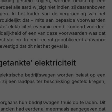
ikking gesteld krijgen, worden belast op een
rdeel alle aard wijzigt niet indien zij daarenboven
ijgen. In het kader van de vergroening van het
rduidelijkt dat – mits aan bepaalde voorwaarden
kte’ elektriciteit evenmin een bijkomend voordeel
uidelijkheid of een van deze voorwaarden was dat
st stellen. In een recent gepubliceerd antwoord
estigd dat dit niet
het geval is.
etankte’ elektriciteit
elektrische bedrijfswagen worden belast op een
n zij een laadpas ter beschikking gesteld kregen,
gaans hun bedrijfswagen thuis op te laden. Dit
Financiën had eerder al meermaals aangegeven dat