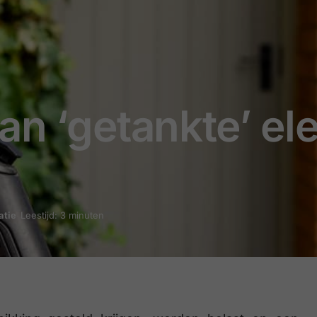
n ‘getankte’ elek
atie
Leestijd: 3 minuten