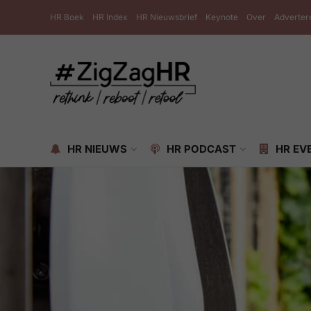
HR Boek
HR Index
HR Nieuwsbrief
Keynote
Over
Adverter
HR NIEUWS
HR PODCAST
HR EV