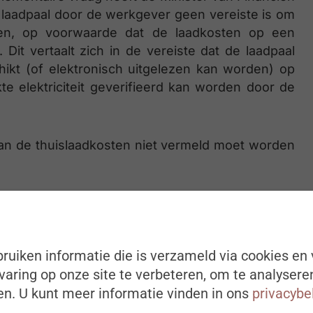
n laadpaal door de werkgever geen vereiste is om
den, op voorwaarde dat de laadkosten op een
Dit vertaalt zich in de vereiste dat de laadpaal
ikt (of elektronisch uitgelezen kan worden) op
e elektriciteit geverifieerd kan worden door de
 van de thuislaadkosten niet vermeld moet worden
aande parlementaire vragen wordt echter niet
stratie zou werken aan een circulaire, specifiek
ijfswagens. Deze circulaire die al enkele jaren
ruiken informatie die is verzameld via cookies en 
nder welkom zijn en al zeker indien deze de
aring op onze site te verbeteren, om te analysere
vergoeding van de thuislaadkosten op basis van
n. U kunt meer informatie vinden in ons
privacybe
Een andere werkwijze is in de praktijk namelijk