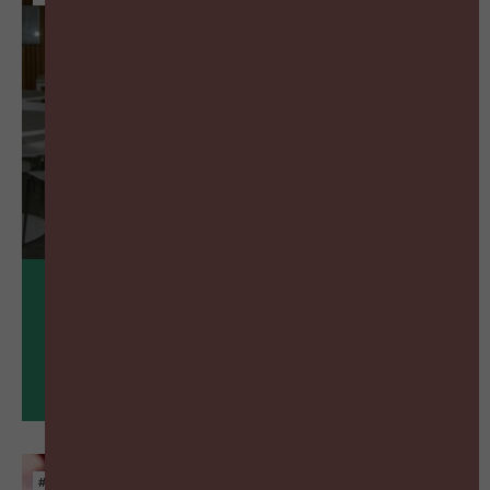
06
okt
Bedrijfsbezoek: Politiezone Antwerpen
#ZIGZAGHR NXT