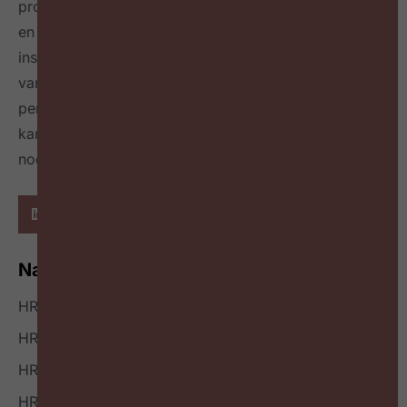
professionals in België, connecteert HR professionals
en leidinggevenden op maandelijkse events,
inspireert over de toekomst van HR door het delen
van best & next practices online
én in een tijdschrift
per kwartaal
en geeft richting hoe HR zichzelf heruit
kan vinden en welke mindset en skillset daarvoor
nodig zijn.
Navigatie
HR Nieuws
HR Podcast
HR Events
HR Bookazine