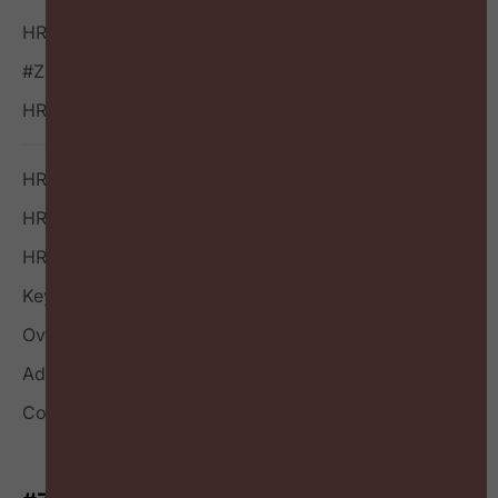
HR Vacatures
#ZigZagHR NXT
HR Outside-in Inspiratie
HR Boek
HR Index
HR Nieuwsbrief
Keynote
Over
Adverteren
Contact