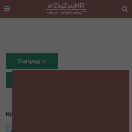
NXT Events
Startpagina
Word lid
Komende NXT Events
#ZIGZAGHR NXT