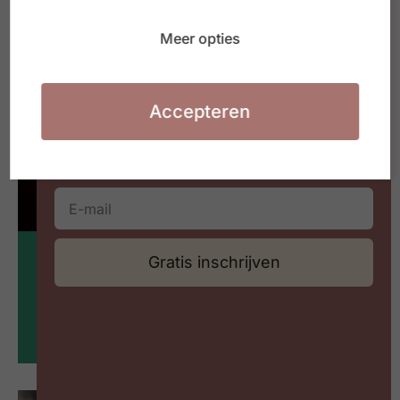
#ZIGZAGHR NXT
Waarmee jij aan de slag kan in jouw
Meer opties
organisatie of HR team
Accepteren
25
Gratis inschrijven
nov
Bedrijfsbezoek: Meat&More