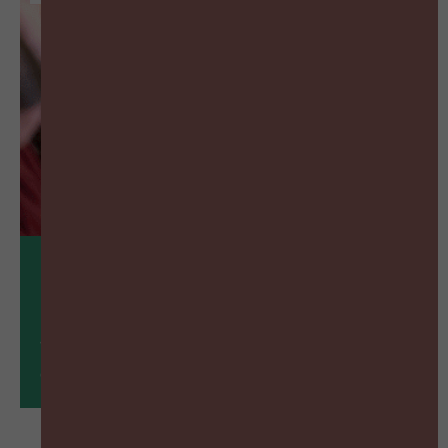
17
nov
What’s NXT inspiratieavond: van
onzichtbaar naar onmisbaar