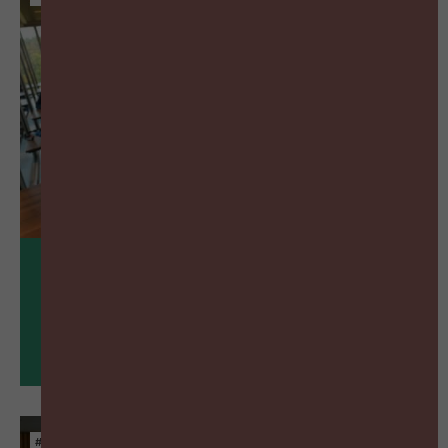
28
sep
De juridische kant van langdurig verzuim
#ZIGZAGHR NXT