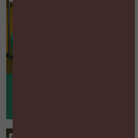
17
sep
Bedrijfsbezoek: Edgard & Cooper
#ZIGZAGHR NXT