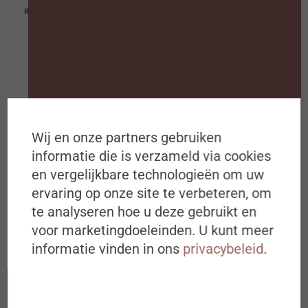
#ZIGZAGHR NXT
Wij en onze partners gebruiken
informatie die is verzameld via cookies
en vergelijkbare technologieën om uw
ervaring op onze site te verbeteren, om
Schrijf je in op de
24
te analyseren hoe u deze gebruikt en
#ZigZagHR-Nieuwsbrief
nov
voor marketingdoeleinden. U kunt meer
informatie vinden in ons
privacybeleid
.
Iedere dinsdagochtend om 8u00 in
Online Masterclass: Talent Management
jouw mailbox
Ideeën, inspiratie, best & next
practices over (de toekomst van) HR