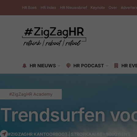
HR Boek
HR Index
HR Nieuwsbrief
Keynote
Over
Adverter
HR NIEUWS
HR PODCAST
HR EV
#ZigZagHR Academy
Trendsurfen vo
#ZIGZAGHR KANTOORBOOT | STROPKAAI 68 - 9000 GENT