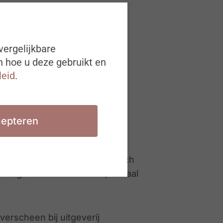
vergelijkbare
n hoe u deze gebruikt en
leid
.
e marketing-
e multinationals, zoals Walt
op, IKEA, Diageo, Alpro, Mars,
epteren
dt geconsulteerd om strategisch
r organisaties zoals SBS, Kanaal
verscheen bij uitgeverij