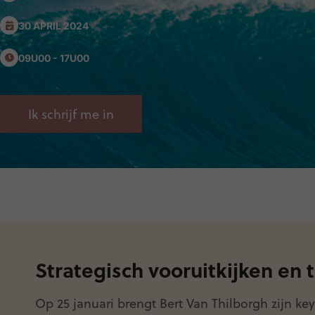
30 APRIL 2024
09U00 - 17U00
Ik schrijf me in
Strategisch vooruitkijken en
Op 25 januari brengt Bert Van Thilborgh zijn ke