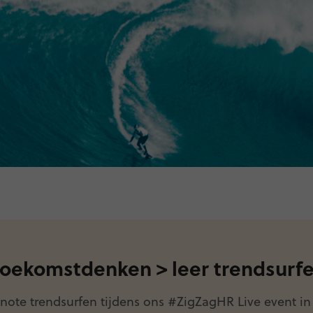
 toekomstdenken > leer trendsurf
ynote trendsurfen tijdens ons #ZigZagHR Live event in