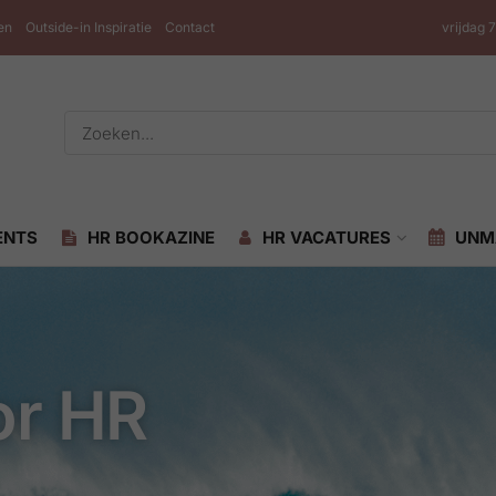
en
Outside-in Inspiratie
Contact
vrijdag 
ENTS
HR BOOKAZINE
HR VACATURES
UNM
or HR