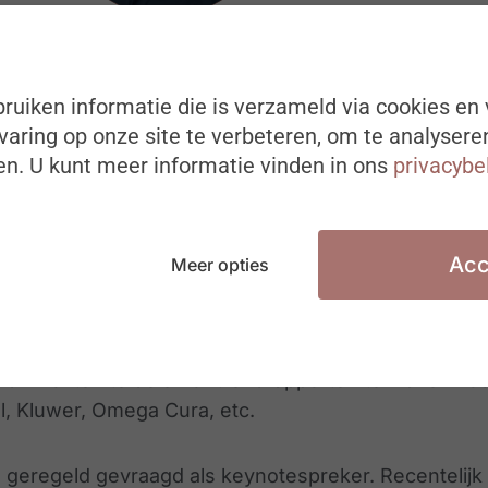
Bert Van Thilborgh
ruiken informatie die is verzameld via cookies en 
Futuroloog
aring op onze site te verbeteren, om te analysere
n. U kunt meer informatie vinden in ons
privacybe
is aan de UFSIA en de KUL. Hij was founder van twe
 bureaus werkten voor zowel kleinere KMO’s als grot
ctronic Arts, Sanel, Panasonic, Creative Labs, Fleur
Acc
Meer opties
tion agency Futureproved Trendwatchers op. Hij wor
endinzichten te delen of trendrapporten te maken voo
l, Kluwer, Omega Cura, etc.
 geregeld gevraagd als keynotespreker. Recentelijk 