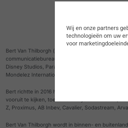
Wij en onze partners geb
technologieën om uw erv
voor marketingdoeleinde
Bert Van Thilborgh (°1967) studeerde geschieden
communicatiebureaus in België en Nederland. Zijn
Disney Studios, Paramount, Hasbro, Playmobil, Ele
Mondelez International, enz..
Bert richtte in 2016 het trendwatching en innova
vooruit te kijken, toekomstanalyses te maken, tr
Z, Proximus, AB Inbev, Cavalier, Sodastream, Arva
Bert Van Thilborgh wordt in binnen- en buitenland