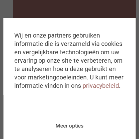
start je download meteen
Wij en onze partners gebruiken
informatie die is verzameld via cookies
Schrijf je in op de
en vergelijkbare technologieën om uw
#ZigZagHR-Nieuwsbrief
ervaring op onze site te verbeteren, om
Iedere dinsdagochtend om 8u00 in
te analyseren hoe u deze gebruikt en
jouw mailbox
voor marketingdoeleinden. U kunt meer
Ideeën, inspiratie, best & next
informatie vinden in ons
privacybeleid
.
practices over (de toekomst van) HR
Waarmee jij aan de slag kan in jouw
organisatie of HR team
Download
Meer opties
Whitepaper