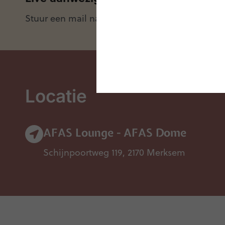
Stuur een mail naar
info@zigzaghr.be
. Misschi
Locatie
AFAS Lounge - AFAS Dome
Schijnpoortweg 119, 2170 Merksem