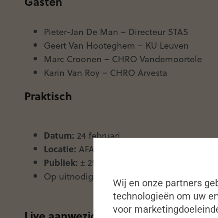
Gasten
Pieter-Jan De Man – Directeur STAS
Geert Van Hooteghem
–
KU Leuven
Marc Croonen
– CHRO
Vandemoortele
Karin Van Roy
– CHRO
Arvesta
Praktisch
Datum:
24 februari
Locatie:
AFAS Lounge – AFAS Dome
Publiek:
± 25 HR-peers
Op uitnodiging
Wij en onze partners geb
technologieën om uw erv
voor marketingdoeleinde
Live aanwezig zijn?