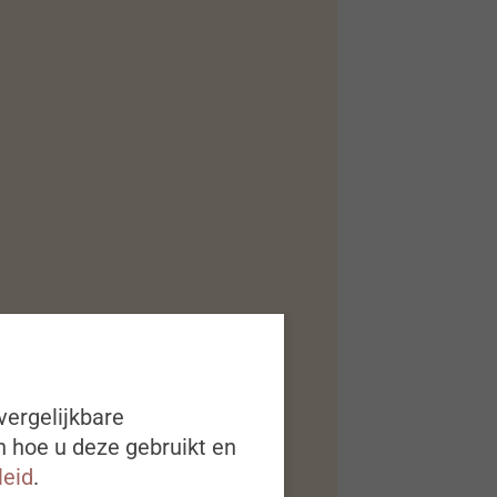
vergelijkbare
n hoe u deze gebruikt en
leid
.