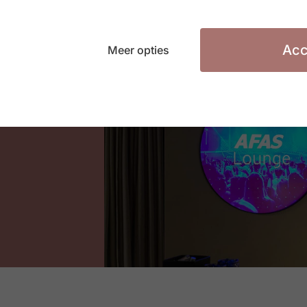
en is een van de 25 plekjes voor jou.
Acc
Meer opties