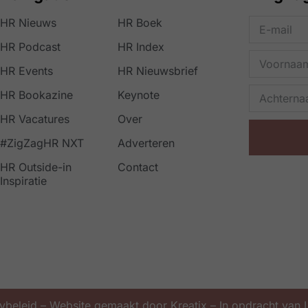
HR Nieuws
HR Boek
HR Podcast
HR Index
HR Events
HR Nieuwsbrief
HR Bookazine
Keynote
HR Vacatures
Over
#ZigZagHR NXT
Adverteren
HR Outside-in
Contact
Inspiratie
ybeleid
–
Website gemaakt door Kreatix
– In opdracht van