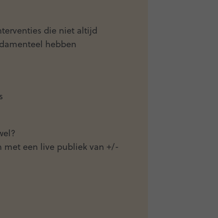
erventies die niet altijd
fundamenteel hebben
s
wel?
met een live publiek van +/-