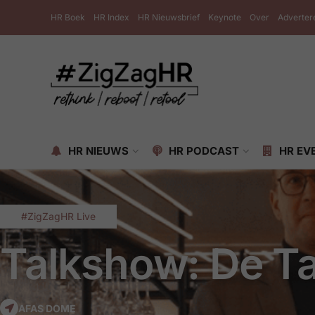
HR Boek
HR Index
HR Nieuwsbrief
Keynote
Over
Adverter
HR NIEUWS
HR PODCAST
HR EV
#ZigZagHR Live
Talkshow: De Ta
AFAS DOME