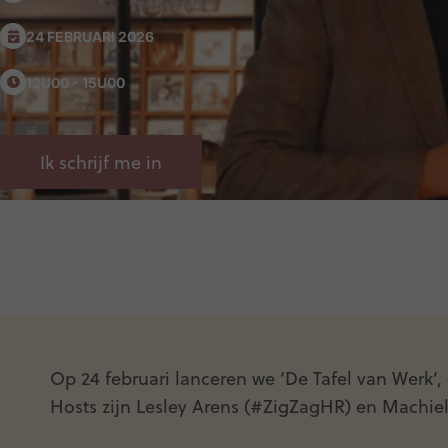
24 FEBRUARI 2026
12U00 - 15U00
Ik schrijf me in
Op 24 februari lanceren we ‘De Tafel van Werk’
Hosts zijn Lesley Arens (#ZigZagHR) en Machie