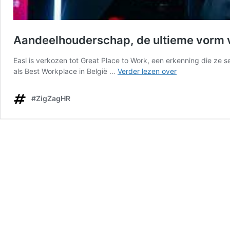
Aandeelhouderschap, de ultieme vorm 
Easi is verkozen tot Great Place to Work, een erkenning die ze s
Aandeelhouder
als Best Workplace in België …
Verder lezen over
de
ultieme
#ZigZagHR
vorm
van
erkenning