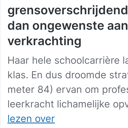
grensoverschrijdend 
dan ongewenste aanr
verkrachting
Haar hele schoolcarrière 
klas. En dus droomde stra
meter 84) ervan om profes
leerkracht lichamelijke o
Christine
lezen over
Mussche:
We