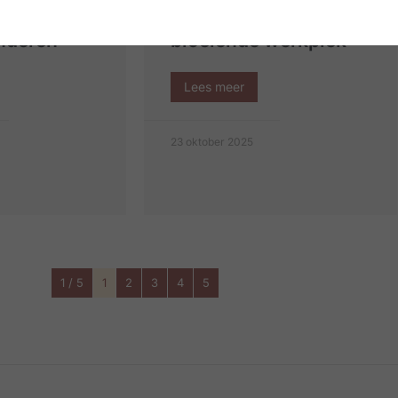
van Opera
geheim van een
anderen
bloeiende werkplek
Lees meer
23 oktober 2025
1 / 5
1
2
3
4
5