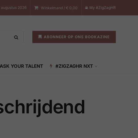
 augustus 2026
My #ZigZagHR
Winkelmand /
€
0,00
ABONNEER OP ONS BOOKAZINE
ASK YOUR TALENT
#ZIGZAGHR NXT
schrijdend