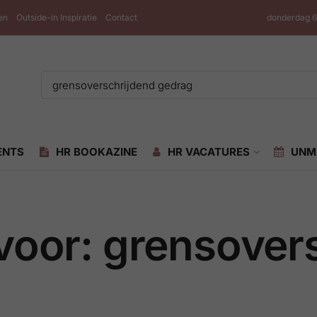
en
Outside-in Inspiratie
Contact
donderdag 6
ENTS
HR BOOKAZINE
HR VACATURES
UNM
voor: grensover