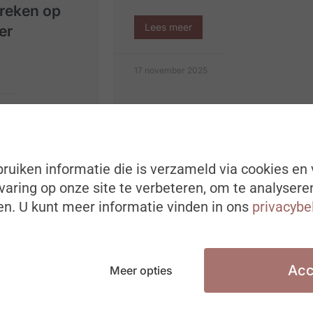
spreken op
Lees meer
er
17 november 2025
ruiken informatie die is verzameld via cookies en 
aring op onze site te verbeteren, om te analysere
n. U kunt meer informatie vinden in ons
privacybe
Acc
Meer opties
de
WPO & Easy Life: Het