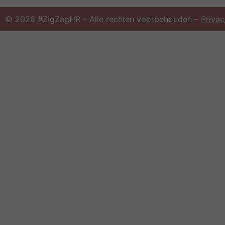
© 2026 #ZigZagHR – Alle rechten voorbehouden –
Privac