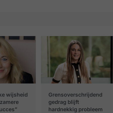
ke wijsheid
Grensoverschrijdend
rzamere
gedrag blijft
succes”
hardnekkig probleem