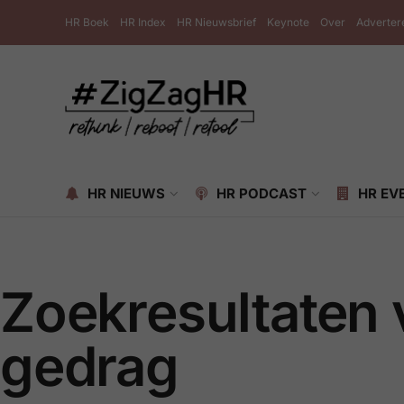
HR Boek
HR Index
HR Nieuwsbrief
Keynote
Over
Adverter
HR NIEUWS
HR PODCAST
HR EV
Zoekresultaten 
gedrag