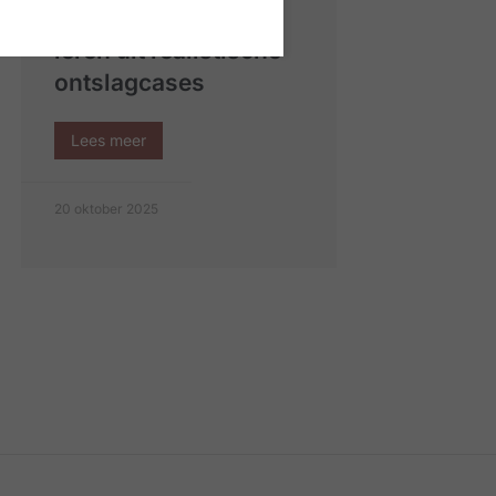
praktijk: wat HR kan
leren uit realistische
ontslagcases
Lees meer
20 oktober 2025