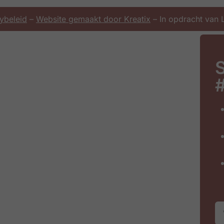
ybeleid
–
Website gemaakt door Kreatix
– In opdracht van
S