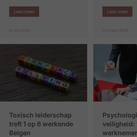
Lees meer
Lees meer
01 juni 2026
05 maart 2026
Toxisch leiderschap
Psycholog
treft 1 op 6 werkende
veiligheid:
Belgen
werknemers