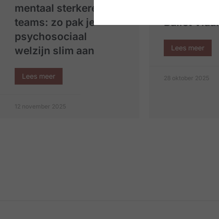
mentaal sterkere
schermen 
teams: zo pak je
Ballet Vla
psychosociaal
Lees meer
welzijn slim aan
Lees meer
28 oktober 2025
12 november 2025