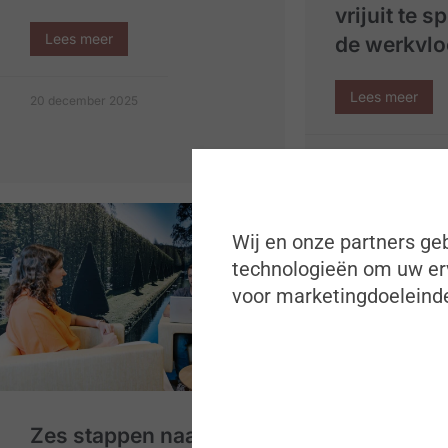
vrijuit te 
Lees meer
de werkvlo
Lees meer
20 december 2025
05 december 2025
Wij en onze partners geb
technologieën om uw erv
voor marketingdoeleinde
Zes stappen naar
HR achter 