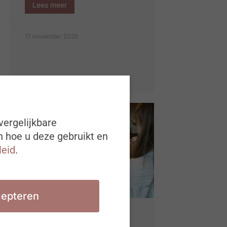
Lees meer
17 november 2025
vergelijkbare
n hoe u deze gebruikt en
leid
.
epteren
Van theorie naar